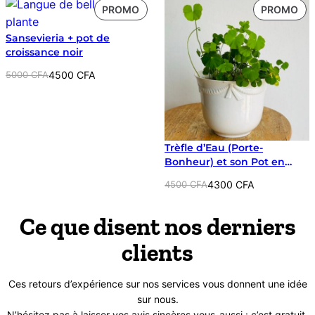
était :
est :
initial
actuel
PRODUIT
PR
PROMO
PROMO
9000 CFA.
8000 CFA.
était :
est :
EN
EN
16000 CFA.
15000 CFA.
Sansevieria + pot de
PROMOTION
PR
croissance noir
Le
Le
5000
CFA
4500
CFA
prix
prix
initial
actuel
était :
est :
5000 CFA.
4500 CFA.
Trèfle d’Eau (Porte-
Bonheur) et son Pot en
Céramique Blanc
Le
Le
4500
CFA
4300
CFA
prix
prix
initial
actuel
Ce que disent nos derniers
était :
est :
clients
4500 CFA.
4300 CFA.
Ces retours d’expérience sur nos services vous donnent une idée
sur nous.
N’hésitez pas à laisser vos avis sincères vous-aussi : c’est gratuit.