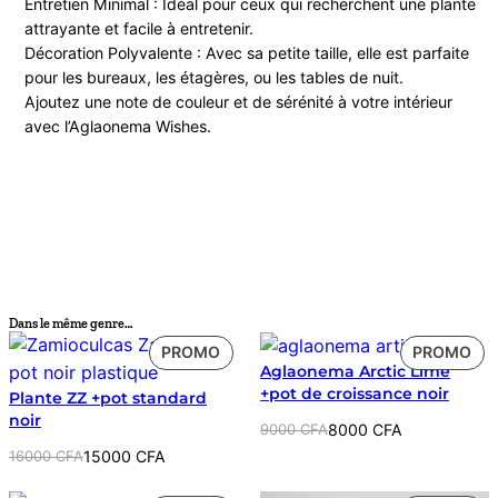
Entretien Minimal : Idéal pour ceux qui recherchent une plante
attrayante et facile à entretenir.
Décoration Polyvalente : Avec sa petite taille, elle est parfaite
pour les bureaux, les étagères, ou les tables de nuit.
Ajoutez une note de couleur et de sérénité à votre intérieur
avec l’Aglaonema Wishes.
Dans le même genre…
PRODUIT
PR
PROMO
PROMO
Aglaonema Arctic Lime
EN
EN
+pot de croissance noir
Plante ZZ +pot standard
PROMOTION
PR
noir
Le
Le
9000
CFA
8000
CFA
prix
prix
Le
Le
16000
CFA
15000
CFA
initial
actuel
prix
prix