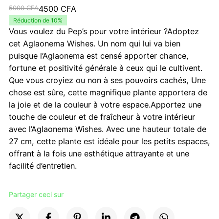
Le
Le
5000
CFA
4500
CFA
prix
prix
Réduction de 10%
Vous voulez du Pep’s pour votre intérieur ?Adoptez
initial
actuel
cet Aglaonema Wishes. Un nom qui lui va bien
était :
est :
puisque l’Aglaonema est censé apporter chance,
5000 CFA.
4500 CFA.
fortune et positivité générale à ceux qui le cultivent.
Que vous croyiez ou non à ses pouvoirs cachés, Une
chose est sûre, cette magnifique plante apportera de
la joie et de la couleur à votre espace.Apportez une
touche de couleur et de fraîcheur à votre intérieur
avec l’Aglaonema Wishes. Avec une hauteur totale de
27 cm, cette plante est idéale pour les petits espaces,
offrant à la fois une esthétique attrayante et une
facilité d’entretien.
Partager ceci sur