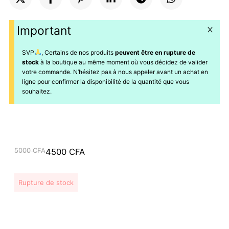
Important
SVP
, Certains de nos produits
peuvent être en rupture de
stock
à la boutique au même moment où vous décidez de valider
votre commande. N’hésitez pas à nous appeler avant un achat en
ligne pour confirmer la disponibilité de la quantité que vous
souhaitez.
Le
Le
5000
CFA
4500
CFA
prix
prix
initial
actuel
Rupture de stock
était :
est :
5000 CFA.
4500 CFA.