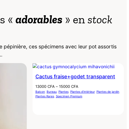
s «
adorables
» en
stock
 pépinière, ces spécimens avec leur pot assortis
…
Cactus fraise+godet transparent
Plage
13000
CFA
–
15000
CFA
de
Balcon
, 
Bureau
, 
Plantes
, 
Plantes d’intérieur
, 
Plantes de jardin
, 
Plantes Rares
, 
Specimen Premium
prix :
13000 CFA
à
15000 CFA