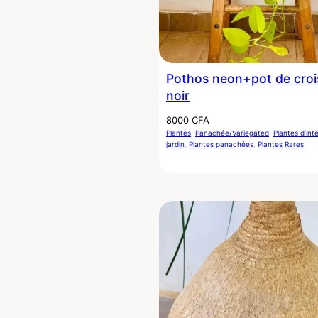
Pothos neon+pot de cro
noir
8000
CFA
Plantes
, 
Panachée/Variegated
, 
Plantes d’inté
jardin
, 
Plantes panachées
, 
Plantes Rares
5%
de réduction, spécialement pour vous
Inscrivez-vous à nos actualités pour débloquer votre réduction
exclusive, sur votre 1er panier !