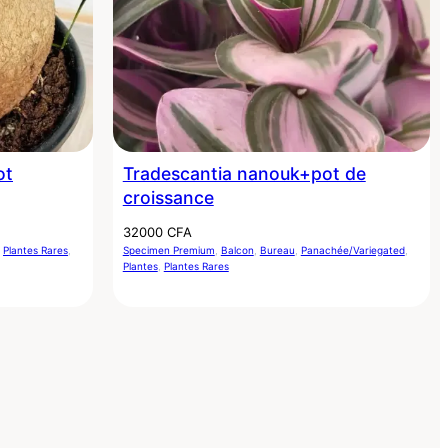
ot
Tradescantia nanouk+pot de
croissance
32000
CFA
 
Plantes Rares
, 
Specimen Premium
, 
Balcon
, 
Bureau
, 
Panachée/Variegated
, 
Plantes
, 
Plantes Rares