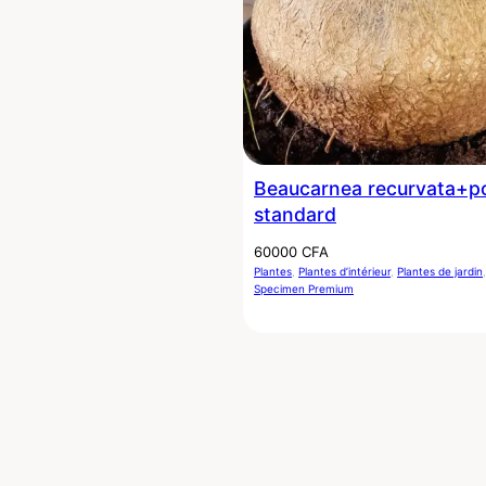
Beaucarnea recurvata+p
Nous ne spammons jamais !
standard
Consultez notre
politique de confidentialité
pour plus d’informations.
60000
CFA
Plantes
, 
Plantes d’intérieur
, 
Plantes de jardin
,
Specimen Premium