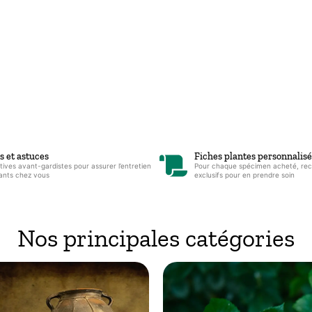
s et astuces
Fiches plantes personnalis
tives avant-gardistes pour assurer l’entretien
Pour chaque spécimen acheté, rece
ants chez vous
exclusifs pour en prendre soin
Nos principales catégories