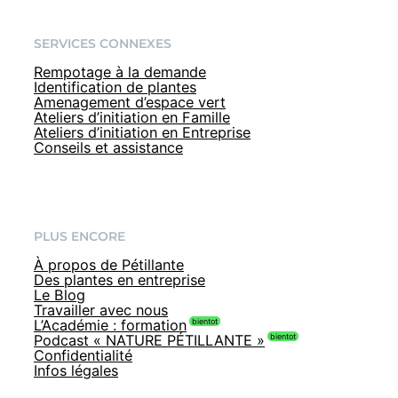
SERVICES CONNEXES
Rempotage à la demande
Identification de plantes
Amenagement d’espace vert
Ateliers d’initiation en Famille
Ateliers d’initiation en Entreprise
Conseils et assistance
PLUS ENCORE
À propos de Pétillante
Des plantes en entreprise
Le Blog
Travailler avec nous
L’Académie : formation
Podcast « NATURE PÉTILLANTE »
Confidentialité
Infos légales