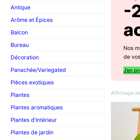
-
Antique
Arôme et Épices
a
Balcon
Bureau
Nos mi
de vos
Décoration
Panachée/Variegated
J’en pr
Pièces exotiques
Affichage de
Plantes
Plantes aromatiques
Plantes d'intérieur
Plantes de jardin