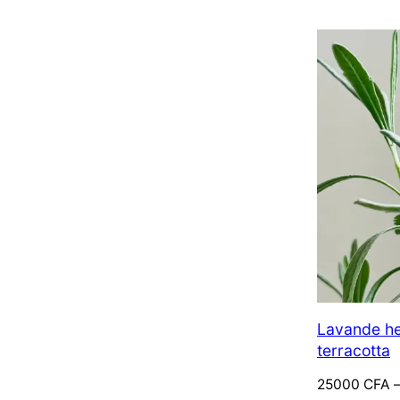
Lavande he
terracotta
Plage
25000
CFA
de