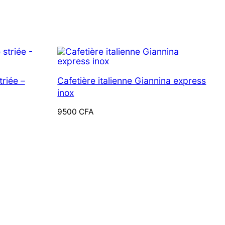
triée –
Cafetière italienne Giannina express
inox
9500
CFA