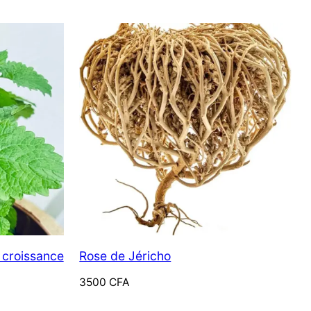
e croissance
Rose de Jéricho
3500
CFA