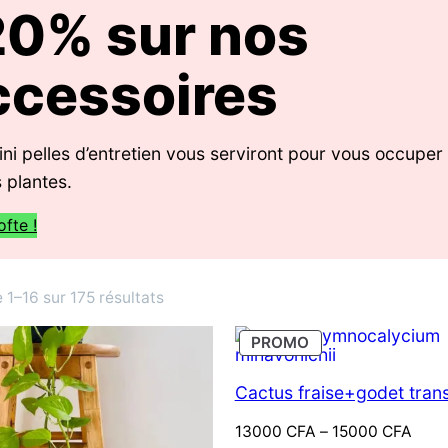
20% sur nos
ccessoires
ni pelles d’entretien vous serviront pour vous occupe
 plantes.
ofte !
Trié
 1–16 sur 175 résultats
du
PRODUIT
PROMO
plus
EN
récent
PROMOTION
Cactus fraise+godet tran
au
plus
Plage
13000
CFA
–
15000
CFA
ancien
de