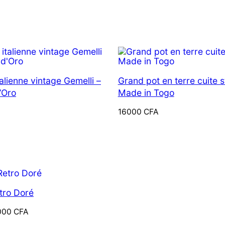
prix :
12000 CFA
à
15000 CFA
talienne vintage Gemelli –
Grand pot en terre cuite s
’Oro
Made in Togo
16000
CFA
ODUIT
N
ROMOTION
tro Doré
000
CFA