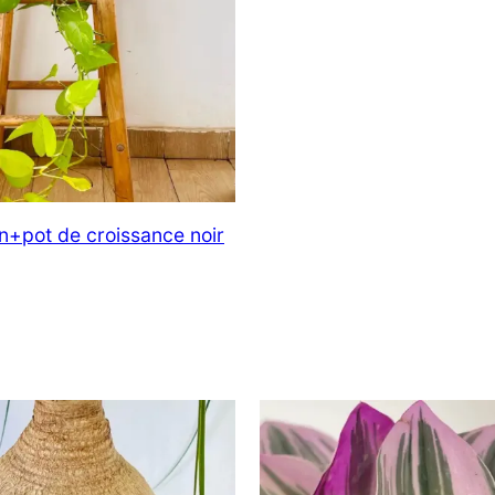
prix :
13000 CFA
à
15000 CFA
n+pot de croissance noir