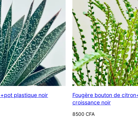
5%
de réduction, spécialement pour vous
+pot plastique noir
Fougère bouton de citron
Inscrivez-vous à nos actualités pour débloquer votre réduction
croissance noir
exclusive, sur votre 1er panier !
8500
CFA