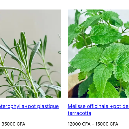
Nous ne spammons jamais !
Consultez notre
politique de confidentialité
pour plus d’informations.
terophylla+pot plastique
Mélisse officinale +pot d
terracotta
Plage
–
35000
CFA
12000
CFA
–
15000
CFA
de