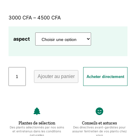
Plage
3000
CFA
–
4500
CFA
de
prix :
aspect
3000 CFA
à
4500 CFA
quantité
Ajouter au panier
Acheter directement
de
Basilic
Fin
Vert
et
son
pot
Plantes de sélection
Conseils et astuces
Des plants sélectionnés par nos soins
Des directives avant-gardistes pour
noir
et entretenus dans les conditions
assurer l’entretien de vos plants chez
naturelles
vous