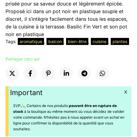
3000 CFA
prisée pour sa saveur douce et légèrement épicée.
à
Proposé ici dans un pot noir en plastique souple et
4500 CFA
discret, il s’intègre facilement dans tous les espaces,
de la cuisine à la terrasse. Basilic Fin Vert et son pot
noir en plastique
Tags:
aromatique
, 
balcon
, 
bien-être
, 
cuisine
, 
plantes
Partager ceci sur
Important
SVP
, Certains de nos produits
peuvent être en rupture de
stock
à la boutique au même moment où vous décidez de valider
votre commande. N’hésitez pas à nous appeler avant un achat en
ligne pour confirmer la disponibilité de la quantité que vous
souhaitez.