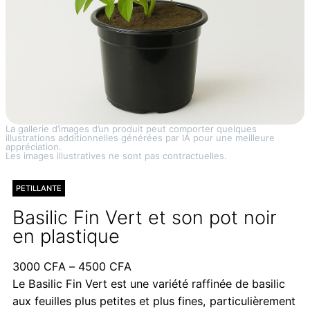
La gallerie d’images d’un produit peut comporter quelques
illustrations additionnelles générées par IA pour une meilleure
appréciation.
Les images illustratives ne sont pas contractuelles.
PETILLANTE
Basilic Fin Vert et son pot noir
en plastique
Plage
3000
CFA
–
4500
CFA
de
Le Basilic Fin Vert est une variété raffinée de basilic
prix :
aux feuilles plus petites et plus fines, particulièrement