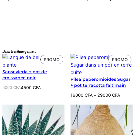
Dans le même genre…
PRODUIT
PR
PROMO
PROMO
EN
EN
Sansevieria + pot de
PROMOTION
PR
croissance noir
Pilea peperomioides Sugar
+ pot terracotta fait main
Le
Le
5000
CFA
4500
CFA
prix
prix
Plage
16000
CFA
–
29000
CFA
initial
actuel
de
était :
est :
prix :
5000 CFA.
4500 CFA.
16000 CFA
à
29000 CFA