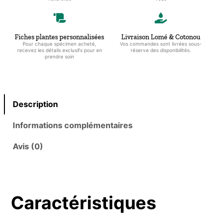
en
plastique
Fiches plantes personnalisées
Livraison Lomé & Cotonou
Pour chaque spécimen acheté,
Vos commandes sont livrées sous-
recevez les détails exclusifs pour en
réserve des disponibilités.
prendre soin
Description
Informations complémentaires
Avis (0)
Caractéristiques