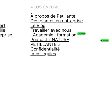
PLUS ENCORE
À propos de Pétillante
Des plantes en entreprise
ert
Le Blog
lle
Travailler avec nous
reprise
L’Académie : formation
Podcast « NATURE
PÉTILLANTE »
Confidentialité
Infos légales