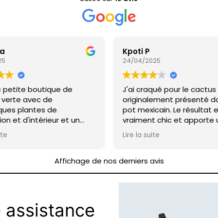
 a
Kpoti P
25
24/04/2025
c petite boutique de
J'ai craqué pour le cactus
verte avec de
originalement présenté d
ques plantes de
pot mexicain. Le résultat 
on et d'intérieur et un
vraiment chic et apporte
très chaleureux
touche d'exotisme très
ite
Lire la suite
appréciable.
Affichage de nos derniers avis
 assistance