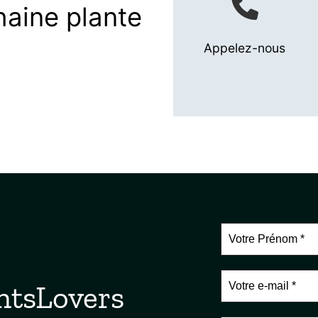
haine plante
Appelez-nous
ntsLovers