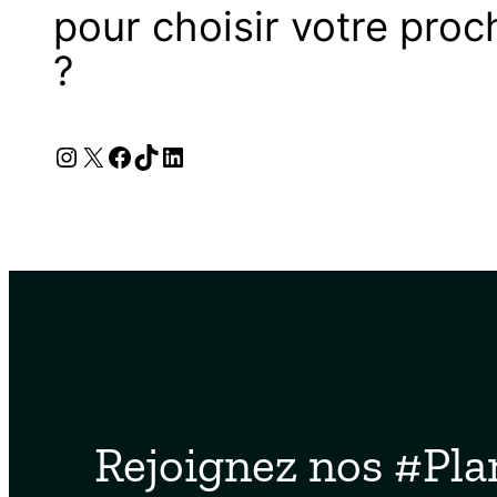
pour choisir votre proc
?
Instagram
X
Facebook
TikTok
LinkedIn
Rejoignez nos #Pla