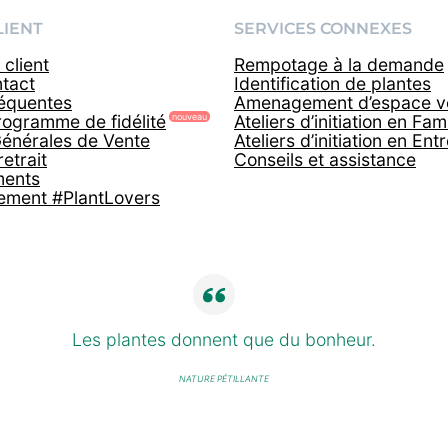
LIENT
SERVICES CONNEXES
client
Rempotage à la demande
tact
Identification de plantes
réquentes
Amenagement d’espace v
rogramme de fidélité
Ateliers d’initiation en Fami
Générales de Vente
Ateliers d’initiation en Ent
retrait
Conseils et assistance
ents
ment #PlantLovers
Les plantes donnent que du bonheur.
NATURE PÉTILLANTE