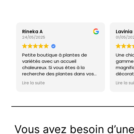
Rineka A
Lavinia
24/05/2025
01/05/20
Petite boutique à plantes de
Une chi
variétés avec un accueil
gamme 
chaleureux. Si vous êtes à la
magnifi
recherche des plantes dans vos
décorati
jardins ou d'intérieur une seule
accueil 
Lire la suite
Lire la su
adresse.
Vous avez besoin d’une