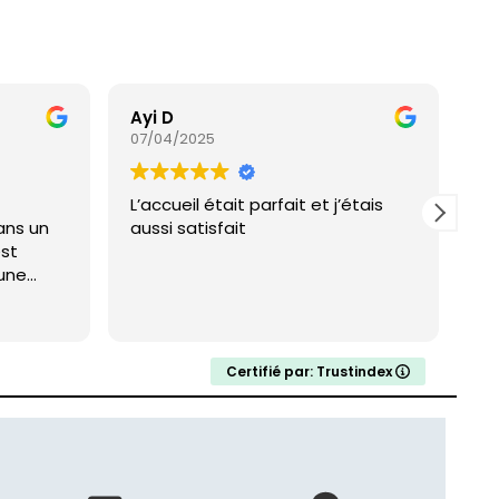
Ayi D
Sa
07/04/2025
07
L’accueil était parfait et j’étais
Pr
ans un
aussi satisfait
se
est
 une
Certifié par: Trustindex