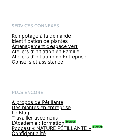
SERVICES CONNEXES
Rempotage à la demande
Identification de plantes
Amenagement d’espace vert
Ateliers d’initiation en Famille
Ateliers d’initiation en Entreprise
Conseils et assistance
PLUS ENCORE
À propos de Pétillante
Des plantes en entreprise
Le Blog
Travailler avec nous
L’Académie : formation
Podcast « NATURE PÉTILLANTE »
Confidentialité