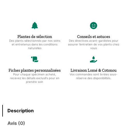
Plantes de sélection
Conseils et astuces
Des plants sélectionnés par nos soins
Des directives avant-gardistes pour
et entretenus dans les conditions
assurer l’entretien de vos plants chez
naturelles
vous
Fiches plantes personnalisées
Livraison Lomé & Cotonou
Pour chaque spécimen acheté,
Vos commandes sont livrées sous-
recevez les détails exclusifs pour en
réserve des disponibilités.
prendre soin
Description
Avis (0)