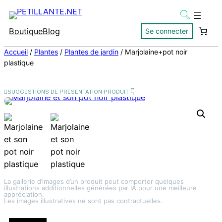
Boutique
Blog
Se connecter
Accueil
/
Plantes
/
Plantes de jardin
/ Marjolaine+pot noir
plastique
La gallerie d’images d’un produit peut comporter quelques
illustrations additionnelles générées par IA pour une meilleure
appréciation.
Les images illustratives ne sont pas contractuelles.