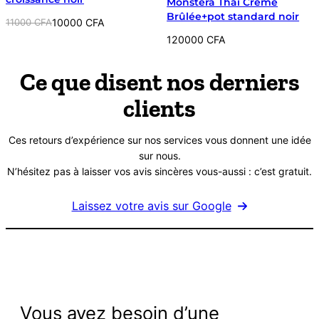
Monstera Thai Crème
PROMOTION
Brûlée+pot standard noir
Le
Le
11000
CFA
10000
CFA
prix
prix
120000
CFA
initial
actuel
était :
est :
Ce que disent nos derniers
11000 CFA.
10000 CFA.
clients
Ces retours d’expérience sur nos services vous donnent une idée
sur nous.
N’hésitez pas à laisser vos avis sincères vous-aussi : c’est gratuit.
Laissez votre avis sur Google
Vous avez besoin d’une