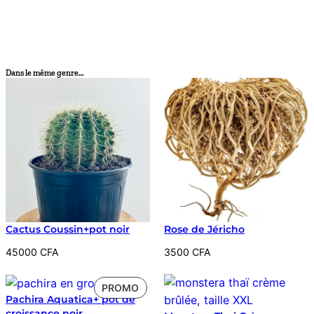
Dans le même genre…
Cactus Coussin+pot noir
Rose de Jéricho
45000
CFA
3500
CFA
PRODUIT
PROMO
Pachira Aquatica+ pot de
EN
croissance noir