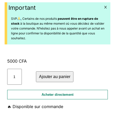
Important
SVP
, Certains de nos produits
peuvent être en rupture de
stock
à la boutique au même moment où vous décidez de valider
votre commande. N’hésitez pas à nous appeler avant un achat en
ligne pour confirmer la disponibilité de la quantité que vous
souhaitez.
5000
CFA
quantité
Ajouter au panier
de
Marjolaine+pot
noir
Acheter directement
plastique
Disponible sur commande