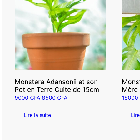
Monstera Adansonii et son
Monst
Pot en Terre Cuite de 15cm
Mère
Le
Le
9000
CFA
8500
CFA
18000
prix
prix
initial
actuel
Lire la suite
Lire
était :
est :
9000 CFA.
8500 CFA.