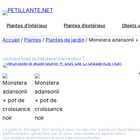
Plantes d’intérieur
Plantes d’extérieur
Objets 
Accueil
/
Plantes
/
Plantes de jardin
/ Monstera adansonii + 
La gallerie d’images d’un produit peut comporter quelques illustrations
additionnelles générées par IA pour une meilleure appréciation.
Les images illustratives ne sont pas contractuelles.