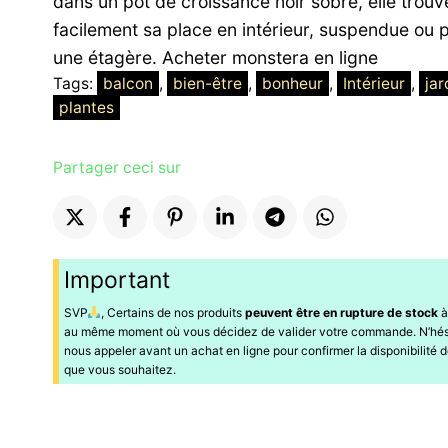
dans un pot de croissance noir sobre, elle trouv
facilement sa place en intérieur, suspendue ou 
une étagère. Acheter monstera en ligne
Tags:
balcon
, 
bien-être
, 
bonheur
, 
Intérieur
, 
jar
plantes
Partager ceci sur
Important
SVP
, Certains de nos produits
peuvent être en rupture de stock
à
au même moment où vous décidez de valider votre commande. N’hés
nous appeler avant un achat en ligne pour confirmer la disponibilité d
que vous souhaitez.