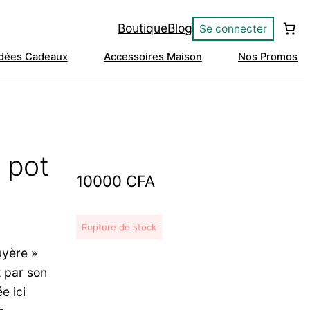
Boutique
Blog
Se connecter
Idées Cadeaux
Accessoires Maison
Nos Promos
 pot
10000
CFA
Rupture de stock
uyère »
t par son
e ici