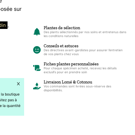
e
posée sur
din
, 
Plantes de sélection
Des plants sélectionnés par nos soins et entretenus dans
les conditions naturelles
Conseils et astuces
Des directives avant-gardistes pour assurer l’entretien
de vos plants chez vous
Fiches plantes personnalisées
Pour chaque spécimen acheté, recevez les détails
exclusifs pour en prendre soin
Livraison Lomé & Cotonou
Vos commandes sont livrées sous-réserve des
disponibilités.
 la boutique
itez pas à
e la quantité