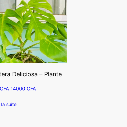
era Deliciosa – Plante
Le
Le
CFA
14000
CFA
prix
prix
initial
actuel
 la suite
était :
est :
18000 CFA.
14000 CFA.