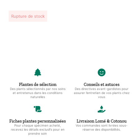
Rupture de stock
Plantes de sélection
Conseils et astuces
Des plants sélectionnés par nos soins
Des directives avant-gardistes pour
et entretenus dans les conditions
assurer l’entretien de vos plants chez
naturelles
vous
Fiches plantes personnalisées
Livraison Lomé & Cotonou
Pour chaque spécimen acheté,
Vos commandes sont livrées sous-
recevez les détails exclusifs pour en
réserve des disponibilités.
prendre soin