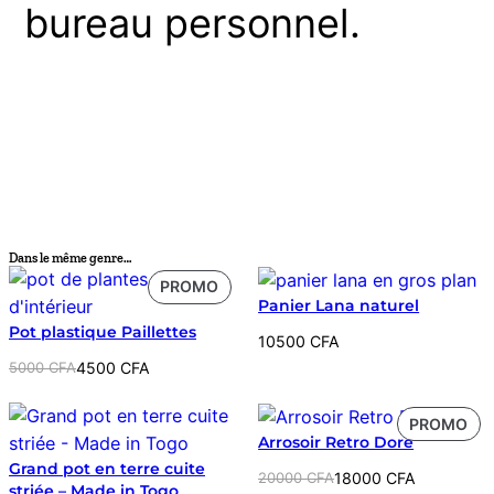
bureau personnel.
Dans le même genre…
PRODUIT
PROMO
Panier Lana naturel
EN
Pot plastique Paillettes
PROMOTION
10500
CFA
Le
Le
5000
CFA
4500
CFA
prix
prix
initial
actuel
PR
PROMO
était :
est :
Arrosoir Retro Doré
EN
5000 CFA.
4500 CFA.
Grand pot en terre cuite
PR
Le
Le
20000
CFA
18000
CFA
striée – Made in Togo