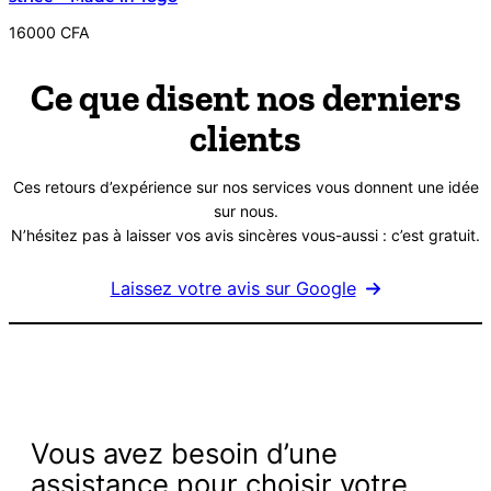
prix
prix
initial
actuel
16000
CFA
était :
est :
20000 CFA.
18000 CFA.
Ce que disent nos derniers
clients
Ces retours d’expérience sur nos services vous donnent une idée
sur nous.
N’hésitez pas à laisser vos avis sincères vous-aussi : c’est gratuit.
Laissez votre avis sur Google
Vous avez besoin d’une
assistance pour choisir votre