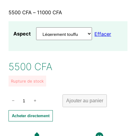
Plage
5500
CFA
–
11000
CFA
de
prix :
Aspect
Effacer
5500 CFA
à
11000 CFA
5500
CFA
Rupture de stock
quantité
Ajouter au panier
−
+
de
Thym
Acheter directement
et
son
pot