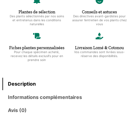
noir
en
Plantes de sélection
Conseils et astuces
Des plants sélectionnés par nos soins
Des directives avant-gardistes pour
plastique
et entretenus dans les conditions
assurer l’entretien de vos plants chez
naturelles
vous
Fiches plantes personnalisées
Livraison Lomé & Cotonou
Pour chaque spécimen acheté,
Vos commandes sont livrées sous-
recevez les détails exclusifs pour en
réserve des disponibilités.
prendre soin
Description
Informations complémentaires
Avis (0)