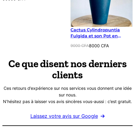
Cactus Cylindropuntia
Fulgida et son Pot en
Céramique Bleu
Le
Le
9000
CFA
8000
CFA
prix
prix
initial
actuel
Ce que disent nos derniers
était :
est :
clients
9000 CFA.
8000 CFA.
Ces retours d’expérience sur nos services vous donnent une idée
sur nous.
N’hésitez pas à laisser vos avis sincères vous-aussi : c’est gratuit.
Laissez votre avis sur Google