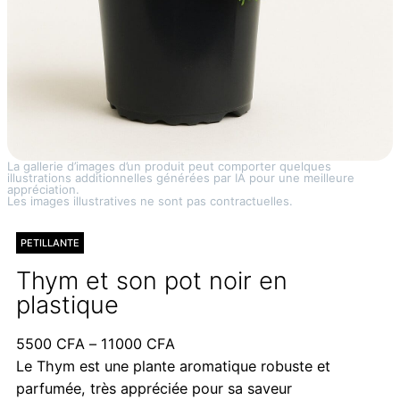
La gallerie d’images d’un produit peut comporter quelques
illustrations additionnelles générées par IA pour une meilleure
appréciation.
Les images illustratives ne sont pas contractuelles.
PETILLANTE
Thym et son pot noir en
plastique
Plage
5500
CFA
–
11000
CFA
de
Le Thym est une plante aromatique robuste et
prix :
parfumée, très appréciée pour sa saveur