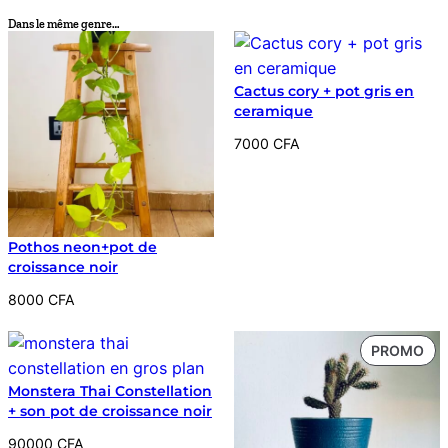
Dans le même genre…
Cactus cory + pot gris en
ceramique
7000
CFA
Pothos neon+pot de
croissance noir
8000
CFA
PR
PROMO
EN
Monstera Thai Constellation
PR
+ son pot de croissance noir
90000
CFA