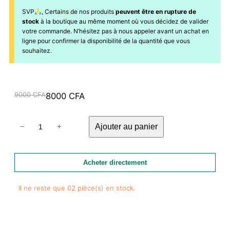
SVP
, Certains de nos produits
peuvent être en rupture de
stock
à la boutique au même moment où vous décidez de valider
votre commande. N’hésitez pas à nous appeler avant un achat en
ligne pour confirmer la disponibilité de la quantité que vous
souhaitez.
Le
Le
9000
CFA
8000
CFA
prix
prix
quantité
initial
actuel
Ajouter au panier
−
+
de
était :
est :
Aglaonema
9000 CFA.
8000 CFA.
Arctic
Acheter directement
Lime
+pot
Il ne reste que 02 pièce(s) en stock.
de
croissance
noir