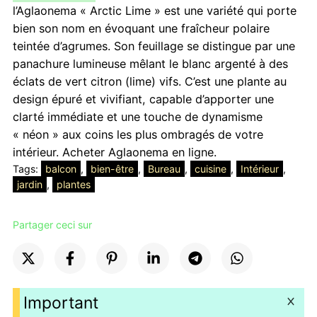
l’Aglaonema « Arctic Lime » est une variété qui porte
initial
actuel
bien son nom en évoquant une fraîcheur polaire
était :
est :
teintée d’agrumes. Son feuillage se distingue par une
9000 CFA.
8000 CFA.
panachure lumineuse mêlant le blanc argenté à des
éclats de vert citron (lime) vifs. C’est une plante au
design épuré et vivifiant, capable d’apporter une
clarté immédiate et une touche de dynamisme
« néon » aux coins les plus ombragés de votre
intérieur. Acheter Aglaonema en ligne.
Tags:
balcon
, 
bien-être
, 
Bureau
, 
cuisine
, 
Intérieur
, 
jardin
, 
plantes
Partager ceci sur
Important