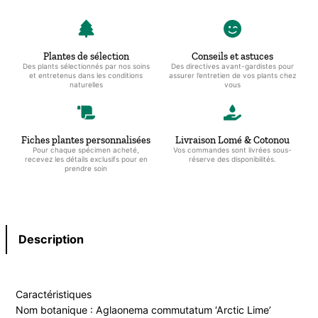
Plantes de sélection
Conseils et astuces
Des plants sélectionnés par nos soins
Des directives avant-gardistes pour
et entretenus dans les conditions
assurer l’entretien de vos plants chez
naturelles
vous
Fiches plantes personnalisées
Livraison Lomé & Cotonou
Pour chaque spécimen acheté,
Vos commandes sont livrées sous-
recevez les détails exclusifs pour en
réserve des disponibilités.
prendre soin
Description
Caractéristiques
Nom botanique : Aglaonema commutatum ‘Arctic Lime’