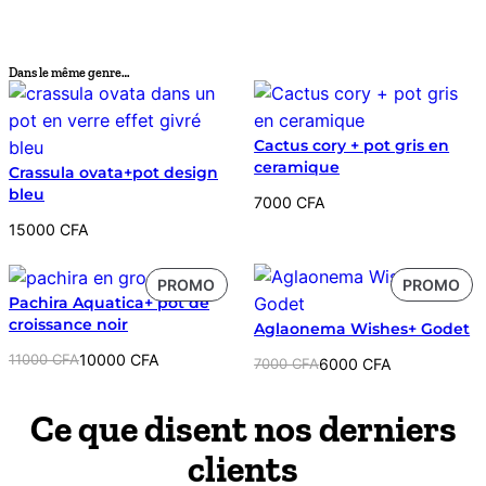
Dans le même genre…
Cactus cory + pot gris en
ceramique
Crassula ovata+pot design
bleu
7000
CFA
15000
CFA
PRODUIT
PR
PROMO
PROMO
Pachira Aquatica+ pot de
EN
EN
croissance noir
Aglaonema Wishes+ Godet
PROMOTION
PR
Le
Le
11000
CFA
10000
CFA
Le
Le
7000
CFA
6000
CFA
prix
prix
prix
prix
initial
actuel
initial
actuel
Ce que disent nos derniers
était :
est :
était :
est :
11000 CFA.
10000 CFA.
clients
7000 CFA.
6000 CFA.