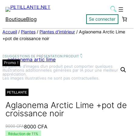
Boutique
Blog
Se connecter
Accueil
/
Plantes
/
Plantes d'intérieur
/ Aglaonema Arctic Lime
+pot de croissance noir
Promo !
La gallerie d’images d’un produit peut comporter quelques
illustrations additionnelles générées par IA pour une meilleure
appréciation.
Les images illustratives ne sont pas contractuelles.
PETILLANTE
Aglaonema Arctic Lime +pot de
croissance noir
Le
Le
9000
CFA
8000
CFA
prix
prix
Réduction de 11%