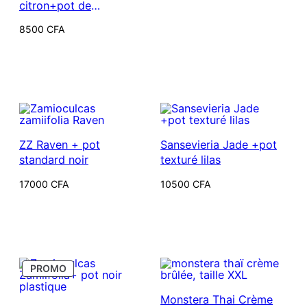
citron+pot de
croissance noir
8500
CFA
ZZ Raven + pot
Sansevieria Jade +pot
standard noir
texturé lilas
17000
CFA
10500
CFA
PRODUIT
PROMO
EN
PROMOTION
Monstera Thai Crème