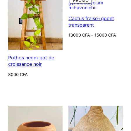
PROMO
EN
récent
PROMOTION
au
Cactus fraise+godet
plus
transparent
ancien
Plage
13000
CFA
–
15000
CFA
de
prix :
13000 CFA
à
15000 CFA
Pothos neon+pot de
croissance noir
8000
CFA