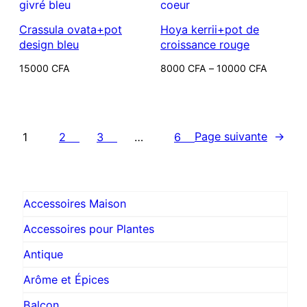
Crassula ovata+pot
Hoya kerrii+pot de
design bleu
croissance rouge
Plage
15000
CFA
8000
CFA
–
10000
CFA
de
prix :
8000 CFA
à
10000 CFA
Page suivante
→
1
2
3
…
6
Accessoires Maison
Accessoires pour Plantes
Antique
Arôme et Épices
Balcon