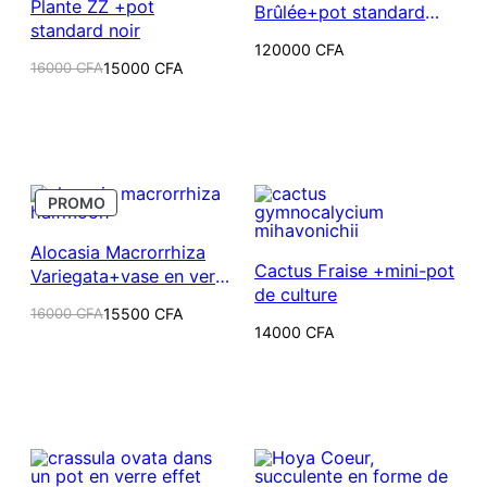
Plante ZZ +pot
Brûlée+pot standard
standard noir
noir
120000
CFA
Le
Le
16000
CFA
15000
CFA
prix
prix
initial
actuel
était :
est :
16000 CFA.
15000 CFA.
PRODUIT
PROMO
EN
PROMOTION
Alocasia Macrorrhiza
Cactus Fraise +mini-pot
Variegata+vase en verre
de culture
(Hydroponie)
Le
Le
16000
CFA
15500
CFA
prix
prix
14000
CFA
initial
actuel
était :
est :
16000 CFA.
15500 CFA.