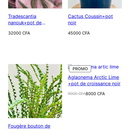
Tradescantia
Cactus Coussin+pot
nanouk+pot de
noir
croissance
32000
CFA
45000
CFA
PRODUIT
PROMO
EN
Aglaonema Arctic Lime
PROMOTION
+pot de croissance noir
Le
Le
9000
CFA
8000
CFA
prix
prix
initial
actuel
était :
est :
9000 CFA.
8000 CFA.
Fougère bouton de