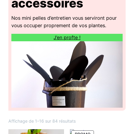
accessoires
Nos mini pelles d’entretien vous serviront pour
vous occuper proprement de vos plantes.
J’en profte !
Trié
Affichage de 1–16 sur 84 résultats
du
PRODUIT
plus