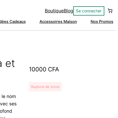
Boutique
Blog
Se connecter
Idées Cadeaux
Accessoires Maison
Nos Promos
a et
10000
CFA
Rupture de stock
s le nom
avec ses
rofond