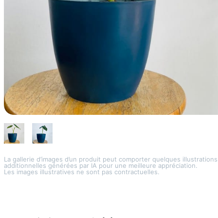
La gallerie d’images d’un produit peut comporter quelques illustrations
additionnelles générées par IA pour une meilleure appréciation.
Les images illustratives ne sont pas contractuelles.