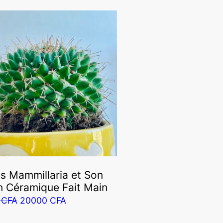
s Mammillaria et Son
n Céramique Fait Main
Le
Le
0
CFA
20000
CFA
prix
prix