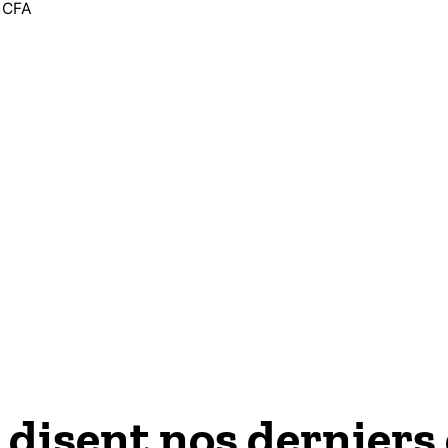
0
CFA
 disent nos derniers 