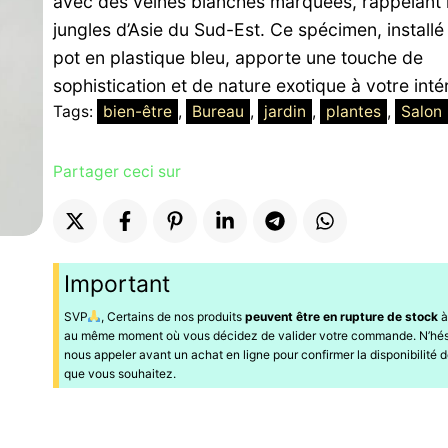
avec des veines blanches marquées, rappelant 
jungles d’Asie du Sud-Est. Ce spécimen, installé
pot en plastique bleu, apporte une touche de
sophistication et de nature exotique à votre intér
Tags:
bien-être
, 
Bureau
, 
jardin
, 
plantes
, 
Salon
Partager ceci sur
Important
SVP
, Certains de nos produits
peuvent être en rupture de stock
à
au même moment où vous décidez de valider votre commande. N’hés
nous appeler avant un achat en ligne pour confirmer la disponibilité d
que vous souhaitez.