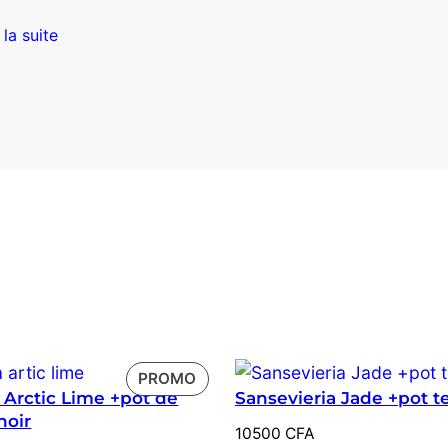
initial
actuel
 la suite
était :
est :
23000 CFA.
20000 CFA.
PRODUIT
PROMO
Arctic Lime +pot de
Sansevieria Jade +pot te
EN
noir
PROMOTION
10500
CFA