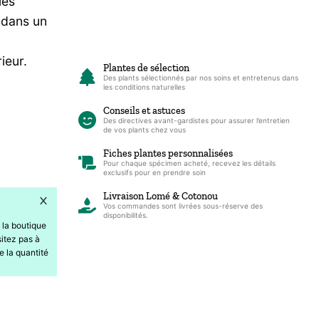
les
 dans un
ieur.
Plantes de sélection
Des plants sélectionnés par nos soins et entretenus dans
les conditions naturelles
Conseils et astuces
Des directives avant-gardistes pour assurer l’entretien
de vos plants chez vous
Fiches plantes personnalisées
Pour chaque spécimen acheté, recevez les détails
exclusifs pour en prendre soin
Livraison Lomé & Cotonou
Vos commandes sont livrées sous-réserve des
disponibilités.
 la boutique
itez pas à
e la quantité