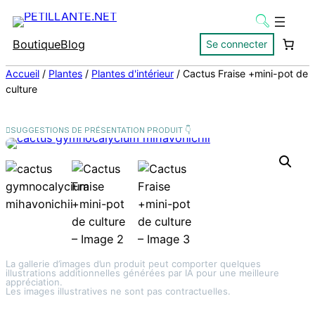
Boutique
Blog
Se connecter
Accueil
/
Plantes
/
Plantes d'intérieur
/ Cactus Fraise +mini-pot de
culture
La gallerie d’images d’un produit peut comporter quelques
illustrations additionnelles générées par IA pour une meilleure
appréciation.
Les images illustratives ne sont pas contractuelles.