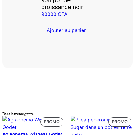
croissance noir
90000
CFA
Ajouter au panier
Dans le même genre…
PRODUIT
PR
PROMO
PROMO
EN
EN
Aglaonema Wishes+ Godet
PROMOTION
PR