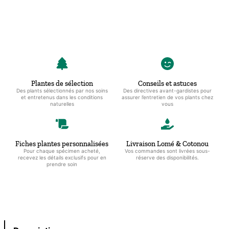
Plantes de sélection
Conseils et astuces
Des plants sélectionnés par nos soins
Des directives avant-gardistes pour
et entretenus dans les conditions
assurer l’entretien de vos plants chez
naturelles
vous
Fiches plantes personnalisées
Livraison Lomé & Cotonou
Pour chaque spécimen acheté,
Vos commandes sont livrées sous-
recevez les détails exclusifs pour en
réserve des disponibilités.
prendre soin