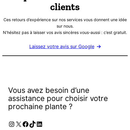
clients
à
à
15500 CFA
15000 CFA
Ces retours d’expérience sur nos services vous donnent une idée
sur nous.
N’hésitez pas à laisser vos avis sincères vous-aussi : c’est gratuit.
Laissez votre avis sur Google
Vous avez besoin d’une
assistance pour choisir votre
prochaine plante ?
Instagram
X
Facebook
TikTok
LinkedIn