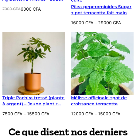
Pilea peperomioides Sugar
Le
Le
7000
CFA
6000
CFA
+ pot terracotta fait main
prix
prix
initial
actuel
Plage
16000
CFA
–
29000
CFA
était :
est :
de
7000 CFA.
6000 CFA.
prix :
16000 CFA
à
29000 CFA
Triple Pachira tressé (plante
Mélisse officinale +pot de
à argent) – Jeune plant +
croissance terracotta
son pot d’interieur
Plage
Plage
7500
CFA
–
15500
CFA
12000
CFA
–
15000
CFA
minimaliste
de
de
prix :
prix :
Ce que disent nos derniers
7500 CFA
12000 CFA