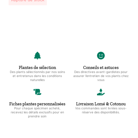
était :
est :
11000 CFA.
10500 CFA.
Plantes de sélection
Conseils et astuces
Des plants sélectionnés par nos soins
Des directives avant-gardistes pour
et entretenus dans les conditions
assurer l’entretien de vos plants chez
naturelles
vous
Fiches plantes personnalisées
Livraison Lomé & Cotonou
Pour chaque spécimen acheté,
Vos commandes sont livrées sous-
recevez les détails exclusifs pour en
réserve des disponibilités.
prendre soin