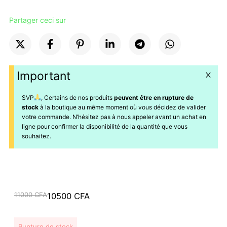
Partager ceci sur
Important
SVP
, Certains de nos produits
peuvent être en rupture de
stock
à la boutique au même moment où vous décidez de valider
votre commande. N’hésitez pas à nous appeler avant un achat en
ligne pour confirmer la disponibilité de la quantité que vous
souhaitez.
Le
Le
11000
CFA
10500
CFA
prix
prix
initial
actuel
Rupture de stock