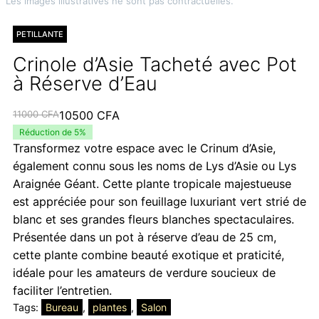
Les images illustratives ne sont pas contractuelles.
PETILLANTE
Crinole d’Asie Tacheté avec Pot
à Réserve d’Eau
Le
Le
11000
CFA
10500
CFA
prix
prix
Réduction de 5%
Transformez votre espace avec le Crinum d’Asie,
initial
actuel
également connu sous les noms de Lys d’Asie ou Lys
était :
est :
Araignée Géant. Cette plante tropicale majestueuse
11000 CFA.
10500 CFA.
est appréciée pour son feuillage luxuriant vert strié de
blanc et ses grandes fleurs blanches spectaculaires.
Présentée dans un pot à réserve d’eau de 25 cm,
cette plante combine beauté exotique et praticité,
idéale pour les amateurs de verdure soucieux de
faciliter l’entretien.
Tags:
Bureau
, 
plantes
, 
Salon