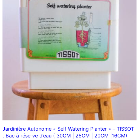
Jardinière Autonome « Self Watering Planter » – TISSOT
, Bac à réserve d’eau ( 30CM | 25CM | 20CM |16CM)