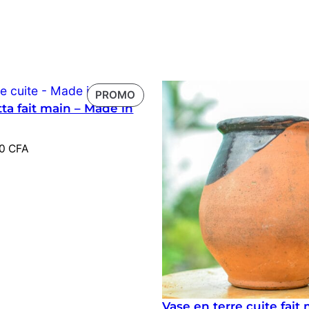
PRODUIT
PROMO
tta fait main – Made in
EN
PROMOTION
00
CFA
Vase en terre cuite fait