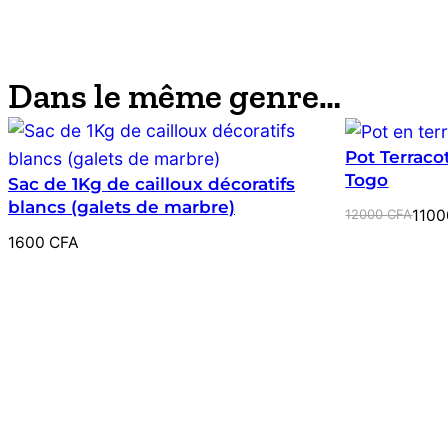
Dans le même genre…
Pot Terraco
Togo
Sac de 1Kg de cailloux décoratifs
blancs (galets de marbre)
Le
Le
12000
CFA
110
prix
prix
1600
CFA
initial
actuel
était :
est :
12000 CFA.
11000 CFA.