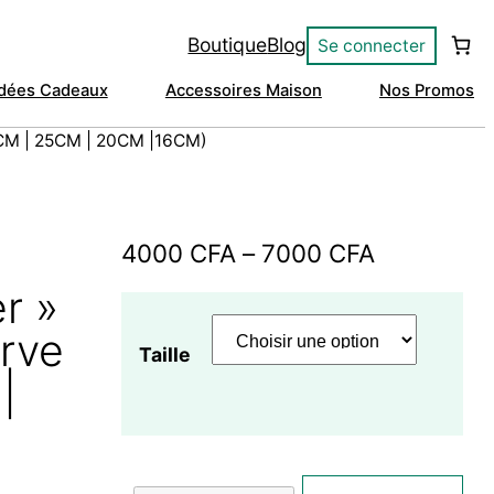
Boutique
Blog
Se connecter
Idées Cadeaux
Accessoires Maison
Nos Promos
30CM | 25CM | 20CM |16CM)
Plage
4000
CFA
–
7000
CFA
de
r »
prix :
erve
Taille
4000 CFA
|
à
7000 CFA
quantité