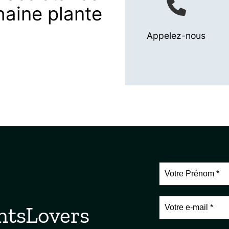
haine plante
Appelez-nous
ntsLovers