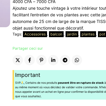
Plage
4000
CFA
–
7000
CFA
de
Ajoutez une touche vintage à votre intérieur tou
prix :
facilitant l’entretien de vos plantes avec cette ja
4000 CFA
autonome de 25 cm de large de la marque TISS
à
objet aussi fonctionnel que décoratif.
7000 CFA
Tags:
Accessoires
, 
balcon
, 
jardin
, 
plantes
, 
pot
Partager ceci sur
Important
SVP
, Certains de nos produits
peuvent être en rupture de stock
à
au même moment où vous décidez de valider votre commande. N’hés
nous appeler avant un achat en ligne pour confirmer la disponibilité d
que vous souhaitez.