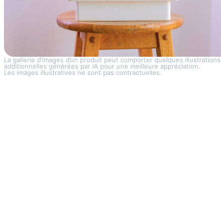
La gallerie d’images d’un produit peut comporter quelques illustrations
additionnelles générées par IA pour une meilleure appréciation.
Les images illustratives ne sont pas contractuelles.