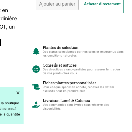
Ajouter au panier
Acheter directement
de
t en
Jardinière
rdinière
Autonome
OT, un
"Self
Watering
Planter"
Plantes de sélection
Des plants sélectionnés par nos soins et entretenus dans
–
les conditions naturelles
TISSOT
Conseils et astuces
Des directives avant-gardistes pour assurer l’entretien
,
de vos plants chez vous
Bac
Fiches plantes personnalisées
Pour chaque spécimen acheté, recevez les détails
à
exclusifs pour en prendre soin
réserve
Livraison Lomé & Cotonou
 la boutique
d'eau
Vos commandes sont livrées sous-réserve des
itez pas à
disponibilités.
(
e la quantité
30CM
|