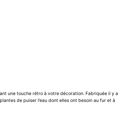
25CM
|
20CM
|16CM)
nt une touche rétro à votre décoration. Fabriquée il y a
antes de puiser l’eau dont elles ont besoin au fur et à