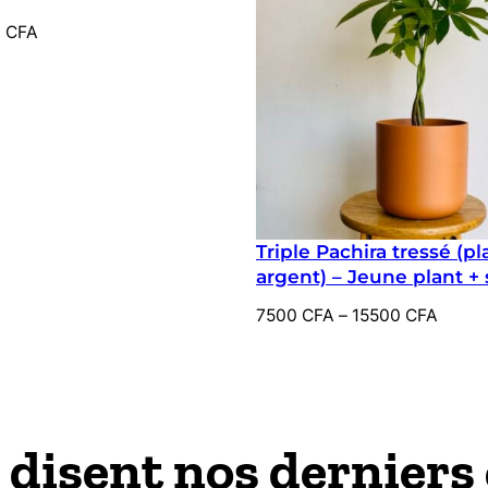
0
CFA
Triple Pachira tressé (pl
argent) – Jeune plant +
d’interieur minimaliste
Plage
7500
CFA
–
15500
CFA
de
prix :
7500 CFA
à
15500 CFA
 disent nos derniers 