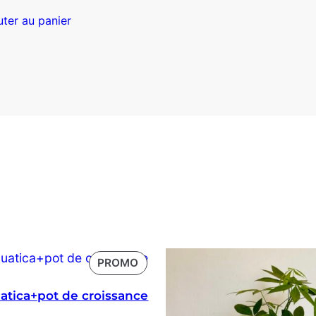
prix
prix
initial
actuel
uter au panier
était :
est :
12000 CFA.
11000 CFA.
PRODUIT
PROMO
EN
atica+pot de croissance
PROMOTION