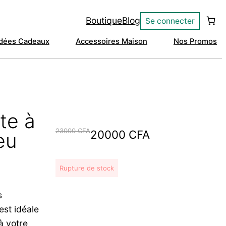
Boutique
Blog
Se connecter
Idées Cadeaux
Accessoires Maison
Nos Promos
te à
23000
CFA
Le
Le
20000
CFA
eu
prix
prix
initial
actuel
Rupture de stock
était :
est :
s
23000 CFA.
20000 CFA.
est idéale
à votre