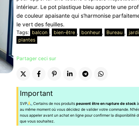
23000 CFA.
20000 CFA.
intérieur. Le pot plastique bleu apporte une pro
de couleur apaisante qui s’harmonise parfaitem
le vert des feuilles.
Tags:
balcon
, 
bien-être
, 
bonheur
, 
Bureau
, 
jard
plantes
Partager ceci sur
Important
SVP
, Certains de nos produits
peuvent être en rupture de stock
à
au même moment où vous décidez de valider votre commande. N’hés
nous appeler avant un achat en ligne pour confirmer la disponibilité d
que vous souhaitez.