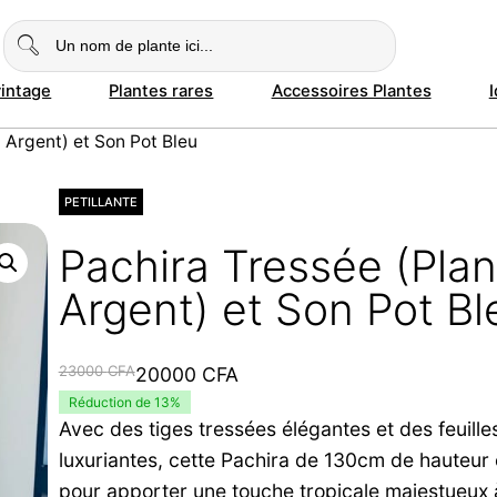
vintage
Plantes rares
Accessoires Plantes
 Argent) et Son Pot Bleu
PETILLANTE
Pachira Tressée (Plan
Argent) et Son Pot Bl
Le
Le
23000
CFA
20000
CFA
prix
prix
Réduction de 13%
Avec des tiges tressées élégantes et des feuille
initial
actuel
luxuriantes, cette Pachira de 130cm de hauteur 
était :
est :
pour apporter une touche tropicale majestueux 