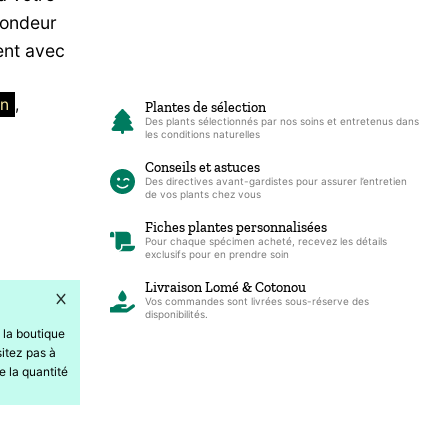
fondeur
ent avec
in
, 
Plantes de sélection
Des plants sélectionnés par nos soins et entretenus dans
les conditions naturelles
Conseils et astuces
Des directives avant-gardistes pour assurer l’entretien
de vos plants chez vous
Fiches plantes personnalisées
Pour chaque spécimen acheté, recevez les détails
exclusifs pour en prendre soin
Livraison Lomé & Cotonou
Vos commandes sont livrées sous-réserve des
disponibilités.
 la boutique
itez pas à
e la quantité