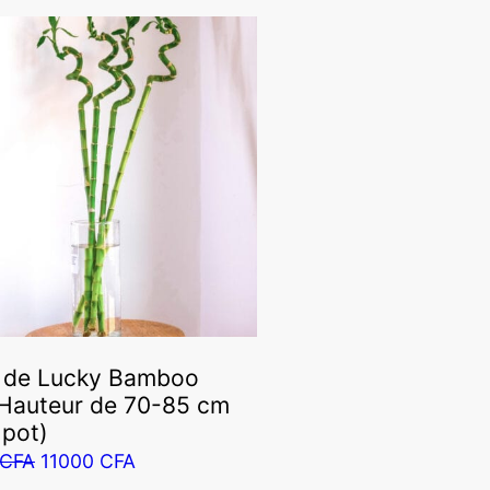
 de Lucky Bamboo
Hauteur de 70-85 cm
 pot)
Le
Le
CFA
11000
CFA