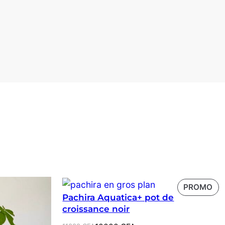
PR
PROMO
Pachira Aquatica+ pot de
EN
croissance noir
PR