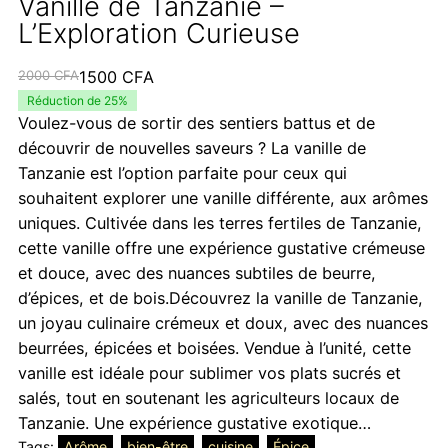
Vanille de Tanzanie –
L’Exploration Curieuse
Le
Le
2000
CFA
1500
CFA
prix
prix
Réduction de 25%
Voulez-vous de sortir des sentiers battus et de
initial
actuel
découvrir de nouvelles saveurs ? La vanille de
était :
est :
Tanzanie est l’option parfaite pour ceux qui
2000 CFA.
1500 CFA.
souhaitent explorer une vanille différente, aux arômes
uniques. Cultivée dans les terres fertiles de Tanzanie,
cette vanille offre une expérience gustative crémeuse
et douce, avec des nuances subtiles de beurre,
d’épices, et de bois.Découvrez la vanille de Tanzanie,
un joyau culinaire crémeux et doux, avec des nuances
beurrées, épicées et boisées. Vendue à l’unité, cette
vanille est idéale pour sublimer vos plats sucrés et
salés, tout en soutenant les agriculteurs locaux de
Tanzanie. Une expérience gustative exotique…
Tags:
Arôme
, 
bien-être
, 
cuisine
, 
Épice