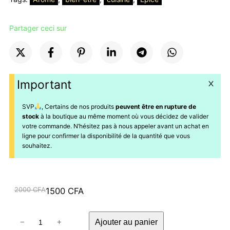
Partager ceci sur
Important
SVP
, Certains de nos produits
peuvent être en rupture de
stock
à la boutique au même moment où vous décidez de valider
votre commande. N’hésitez pas à nous appeler avant un achat en
ligne pour confirmer la disponibilité de la quantité que vous
souhaitez.
Le
Le
2000
CFA
1500
CFA
prix
prix
quantité
initial
actuel
Ajouter au panier
−
+
de