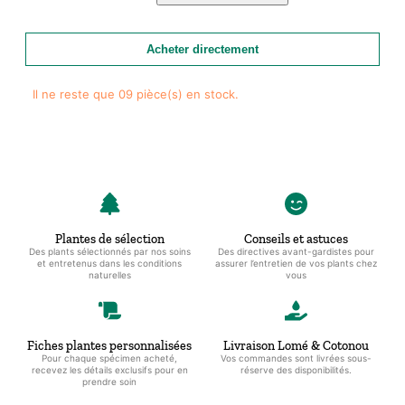
était :
est :
Vanille
2000 CFA.
1500 CFA.
de
Acheter directement
Tanzanie
–
Il ne reste que 09 pièce(s) en stock.
L'Exploration
Curieuse
Plantes de sélection
Conseils et astuces
Des plants sélectionnés par nos soins
Des directives avant-gardistes pour
et entretenus dans les conditions
assurer l’entretien de vos plants chez
naturelles
vous
Fiches plantes personnalisées
Livraison Lomé & Cotonou
Pour chaque spécimen acheté,
Vos commandes sont livrées sous-
recevez les détails exclusifs pour en
réserve des disponibilités.
prendre soin