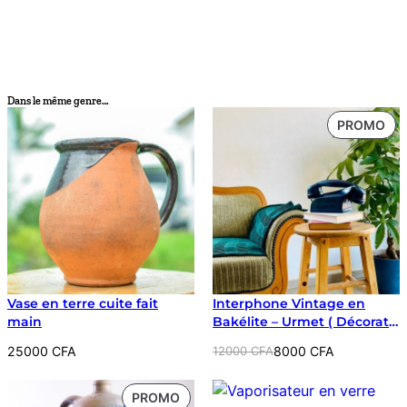
Dans le même genre…
PR
PROMO
EN
PR
Vase en terre cuite fait
Interphone Vintage en
main
Bakélite – Urmet ( Décoratif
)
Le
Le
25000
CFA
12000
CFA
8000
CFA
prix
prix
initial
actuel
PRODUIT
PROMO