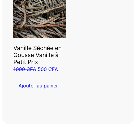
Vanille Séchée en
Gousse Vanille à
Petit Prix
Le
Le
1000
CFA
500
CFA
prix
prix
initial
actuel
Ajouter au panier
était :
est :
1000 CFA.
500 CFA.