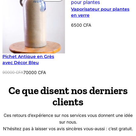
était :
est :
EN
12000 CFA.
8000 CFA.
Vaporisateur pour plantes
PROMOTION
en verre
6500
CFA
Pichet Antique en Grès
avec Décor Bleu
Le
Le
90000
CFA
70000
CFA
prix
prix
initial
actuel
Ce que disent nos derniers
était :
est :
clients
90000 CFA.
70000 CFA.
Ces retours d’expérience sur nos services vous donnent une idée
sur nous.
N’hésitez pas à laisser vos avis sincères vous-aussi : c’est gratuit.