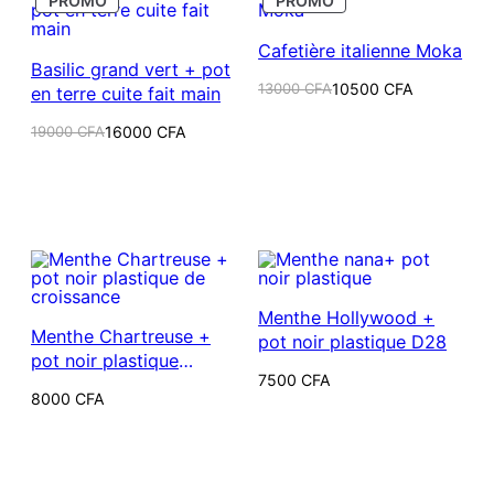
PROMO
PROMO
EN
EN
récent
PROMOTION
PROMOTION
au
Cafetière italienne Moka
Basilic grand vert + pot
plus
Le
Le
13000
CFA
10500
CFA
en terre cuite fait main
ancien
prix
prix
initial
actuel
Le
Le
19000
CFA
16000
CFA
était :
est :
prix
prix
13000 CFA.
10500 CFA.
initial
actuel
était :
est :
19000 CFA.
16000 CFA.
Menthe Hollywood +
Menthe Chartreuse +
pot noir plastique D28
pot noir plastique
7500
CFA
standard
8000
CFA