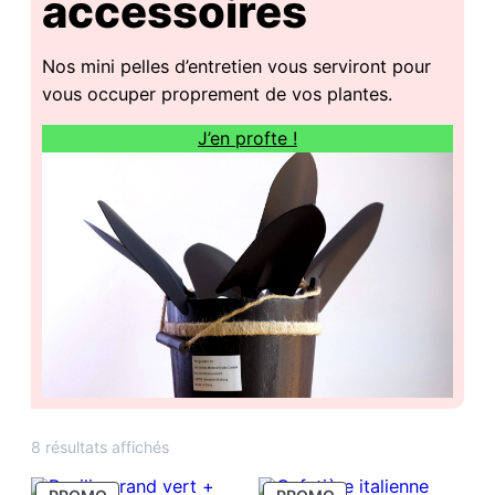
accessoires
Nos mini pelles d’entretien vous serviront pour
vous occuper proprement de vos plantes.
J’en profte !
Trié
8 résultats affichés
du
PRODUIT
PRODUIT
plus