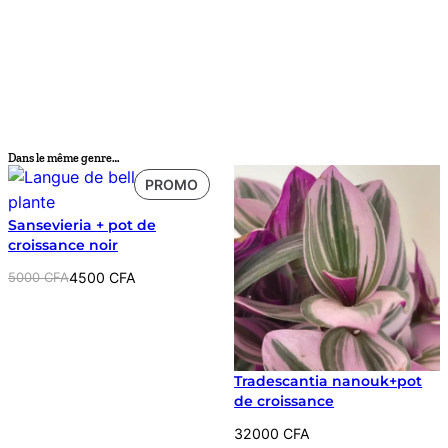
Dans le même genre…
PRODUIT
PROMO
EN
Sansevieria + pot de
PROMOTION
croissance noir
Le
Le
5000
CFA
4500
CFA
prix
prix
initial
actuel
était :
est :
5000 CFA.
4500 CFA.
Tradescantia nanouk+pot
de croissance
32000
CFA