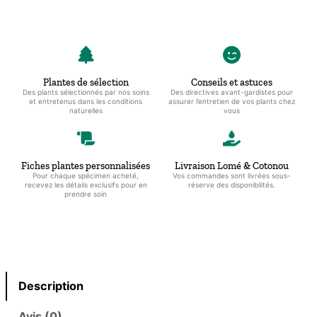
Plantes de sélection
Conseils et astuces
Des plants sélectionnés par nos soins
Des directives avant-gardistes pour
et entretenus dans les conditions
assurer l’entretien de vos plants chez
naturelles
vous
Fiches plantes personnalisées
Livraison Lomé & Cotonou
Pour chaque spécimen acheté,
Vos commandes sont livrées sous-
recevez les détails exclusifs pour en
réserve des disponibilités.
prendre soin
Description
Avis (0)