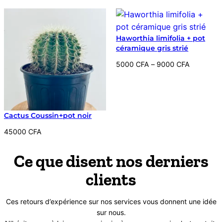
Haworthia limifolia + pot
céramique gris strié
Plage
5000
CFA
–
9000
CFA
de
prix :
5000 CFA
à
Cactus Coussin+pot noir
9000 CFA
45000
CFA
Ce que disent nos derniers
clients
Ces retours d’expérience sur nos services vous donnent une idée
sur nous.