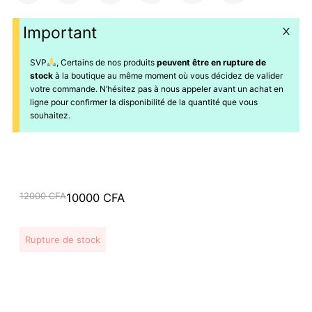
Important
SVP
, Certains de nos produits
peuvent être en rupture de
stock
à la boutique au même moment où vous décidez de valider
votre commande. N’hésitez pas à nous appeler avant un achat en
ligne pour confirmer la disponibilité de la quantité que vous
souhaitez.
Le
Le
12000
CFA
10000
CFA
prix
prix
initial
actuel
Rupture de stock
était :
est :
12000 CFA.
10000 CFA.