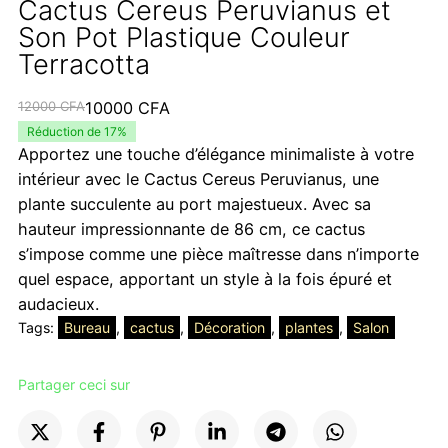
Cactus Cereus Peruvianus et
Son Pot Plastique Couleur
Terracotta
Le
Le
12000
CFA
10000
CFA
prix
prix
Réduction de 17%
Apportez une touche d’élégance minimaliste à votre
initial
actuel
intérieur avec le Cactus Cereus Peruvianus, une
était :
est :
plante succulente au port majestueux. Avec sa
12000 CFA.
10000 CFA.
hauteur impressionnante de 86 cm, ce cactus
s’impose comme une pièce maîtresse dans n’importe
quel espace, apportant un style à la fois épuré et
audacieux.
Tags:
Bureau
, 
cactus
, 
Décoration
, 
plantes
, 
Salon
Partager ceci sur