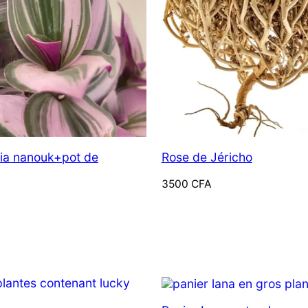
ancien
ia nanouk+pot de
Rose de Jéricho
3500
CFA