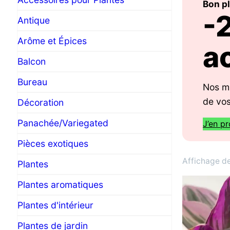
Bon p
-
Antique
Arôme et Épices
a
Balcon
Bureau
Nos mi
de vos
Décoration
Panachée/Variegated
J’en pr
Pièces exotiques
Affichage de
Plantes
Plantes aromatiques
Plantes d'intérieur
Plantes de jardin