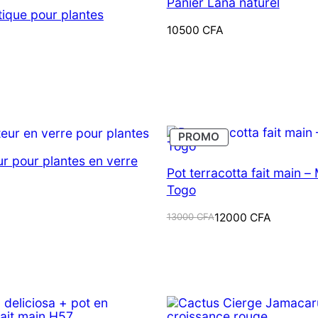
Panier Lana naturel
tique pour plantes
10500
CFA
PRODUIT
PROMO
EN
PROMOTION
r pour plantes en verre
Pot terracotta fait main –
Togo
Le
Le
13000
CFA
12000
CFA
prix
prix
initial
actuel
était :
est :
13000 CFA.
12000 CFA.
ODUIT