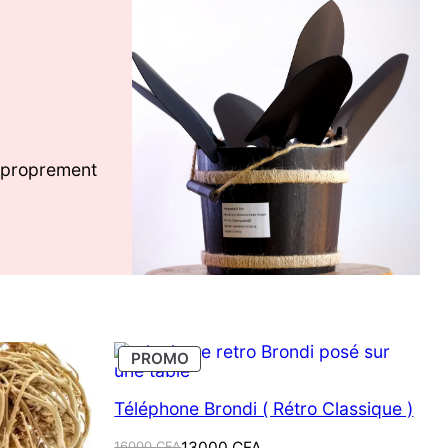
r proprement
PRODUIT
PROMO
EN
PROMOTION
Téléphone Brondi ( Rétro Classique )
Le
Le
16000
CFA
13000
CFA