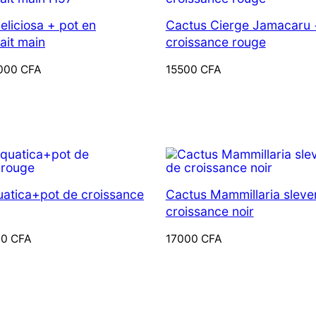
N
ROMOTION
eliciosa + pot en
Cactus Cierge Jamacaru 
fait main
croissance rouge
000
CFA
15500
CFA
ODUIT
N
ROMOTION
uatica+pot de croissance
Cactus Mammillaria sleve
croissance noir
00
CFA
17000
CFA