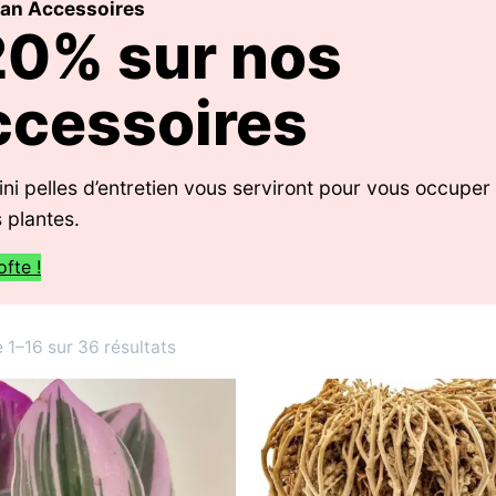
lan Accessoires
20% sur nos
ccessoires
ni pelles d’entretien vous serviront pour vous occupe
 plantes.
ofte !
Trié
 1–16 sur 36 résultats
du
plus
récent
au
plus