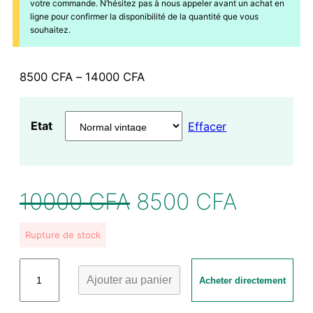
votre commande. N’hésitez pas à nous appeler avant un achat en
ligne pour confirmer la disponibilité de la quantité que vous
souhaitez.
Plage
8500
CFA
–
14000
CFA
de
prix :
Etat
Effacer
8500 CFA
à
14000 CFA
Le
Le
10000
CFA
8500
CFA
prix
prix
Rupture de stock
initial
actuel
était :
est :
quantité
Ajouter au panier
Acheter directement
de
10000 CFA.
8500 C
Cafetière