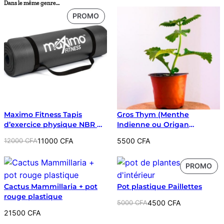
Dans le même genre…
PRODUIT
PROMO
EN
PROMOTION
Maximo Fitness Tapis
Gros Thym (Menthe
d’exercice physique NBR de
Indienne ou Origan
haute qualité – Extra épais
Cubain) + pot terracota
Le
Le
12000
CFA
11000
CFA
5500
CFA
12 mm – Parfait pour Yoga,
flexible
prix
prix
Pilates, Abdominaux, Gym
initial
actuel
PR
PROMO
était :
est :
EN
12000 CFA.
11000 CFA.
Cactus Mammillaria + pot
Pot plastique Paillettes
PR
rouge plastique
Le
Le
5000
CFA
4500
CFA
21500
CFA
prix
prix