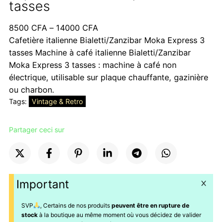
tasses
Plage
8500
CFA
–
14000
CFA
de
Cafetière italienne Bialetti/Zanzibar Moka Express 3
prix :
tasses Machine à café italienne Bialetti/Zanzibar
8500 CFA
Moka Express 3 tasses : machine à café non
à
électrique, utilisable sur plaque chauffante, gazinière
14000 CFA
ou charbon.
Tags:
Vintage & Retro
Partager ceci sur
Important
SVP
, Certains de nos produits
peuvent être en rupture de
stock
à la boutique au même moment où vous décidez de valider