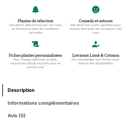
italienne
Bialetti
Moka
Plantes de sélection
Conseils et astuces
Express
Des plants sélectionnés par nos soins
Des directives avant-gardistes pour
et entretenus dans les conditions
assurer l’entretien de vos plants chez
d'occasion
naturelles
vous
pour
6
tasses
Fiches plantes personnalisées
Livraison Lomé & Cotonou
Pour chaque spécimen acheté,
Vos commandes sont livrées sous-
recevez les détails exclusifs pour en
réserve des disponibilités.
prendre soin
Description
Informations complémentaires
Avis (0)