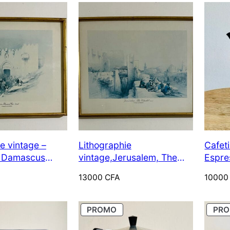
e vintage –
Lithographie
Cafet
, Damascus
vintage,Jerusalem, The
Espre
) – Holyviews
Citadel (1839), Holyviews
Vesuv
13000
CFA
1000
e bois doré
Ltd. dans un Cadre bois
doré
PRODUIT
PROMO
PR
érieur ou pas:
EN
n de ses plantes
PROMOTION
Plantes d’intérieur : Et si le