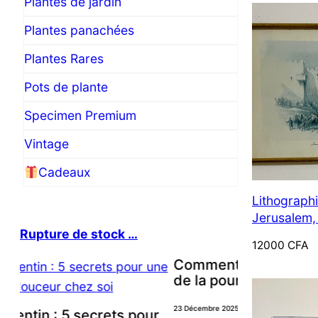
Plantes de jardin
Plantes panachées
Plantes Rares
Pots de plante
Specimen Premium
Vintage
Cadeaux
Lithographi
Jerusalem
Rupture de stock …
Gate (1839
12000
CFA
Ltd. – Cadr
Comment protéger vos plantes
de la pourriture des racines ?
Jungle d’int
Prendre soi
23 Décembre 2025
r