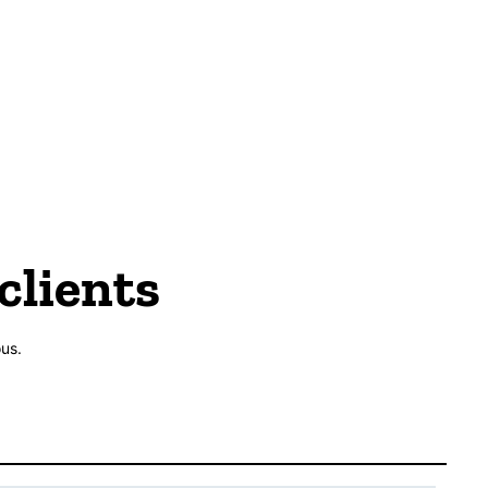
clients
us.