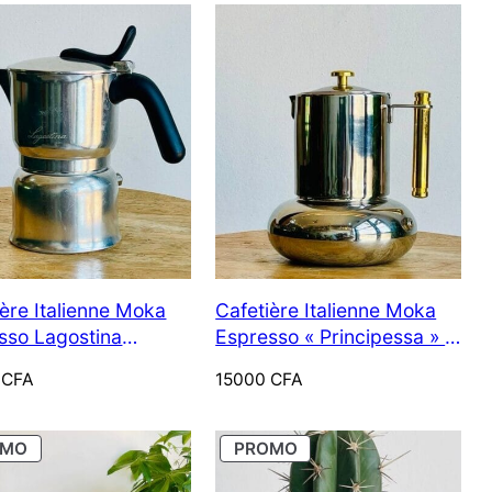
ière Italienne Moka
Cafetière Italienne Moka
sso Lagostina
Espresso « Principessa » –
ia (vintage)
Lavazza (Vintage)
0
CFA
15000
CFA
PRODUIT
PRODUIT
OMO
PROMO
EN
EN
PROMOTION
PROMOTION
Pilea peperomioides vs Centella