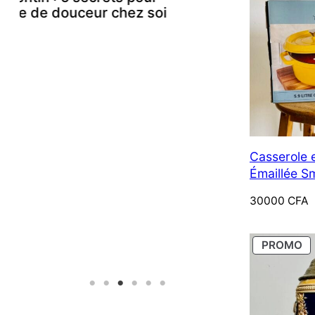
sans s’épui
soi
23 Novembre 2025
Casserole 
Émaillée S
L – Jaune S
30000
CFA
PR
PROMO
E
P