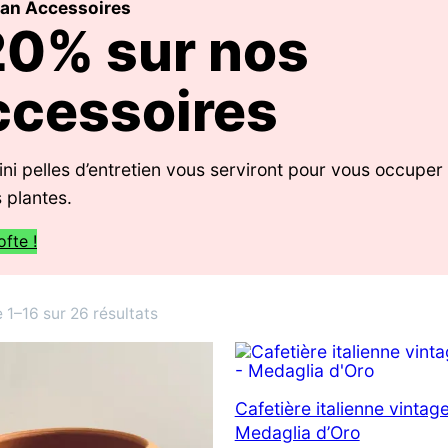
lan Accessoires
20% sur nos
ccessoires
ni pelles d’entretien vous serviront pour vous occupe
 plantes.
ofte !
Trié
 1–16 sur 26 résultats
du
plus
récent
Cafetière italienne vintag
au
Medaglia d’Oro
plus