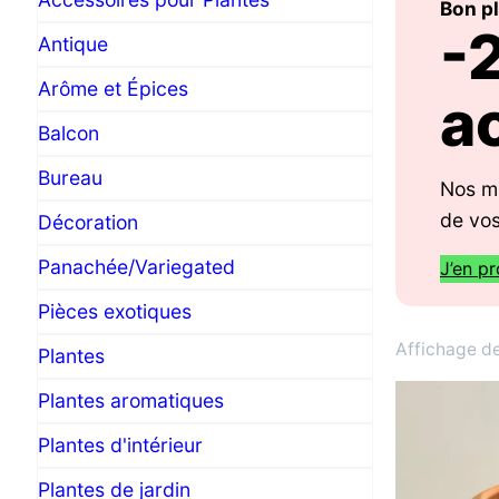
Bon p
-
Antique
Arôme et Épices
a
Balcon
Bureau
Nos mi
de vos
Décoration
Panachée/Variegated
J’en pr
Pièces exotiques
Affichage de
Plantes
Plantes aromatiques
Plantes d'intérieur
Plantes de jardin