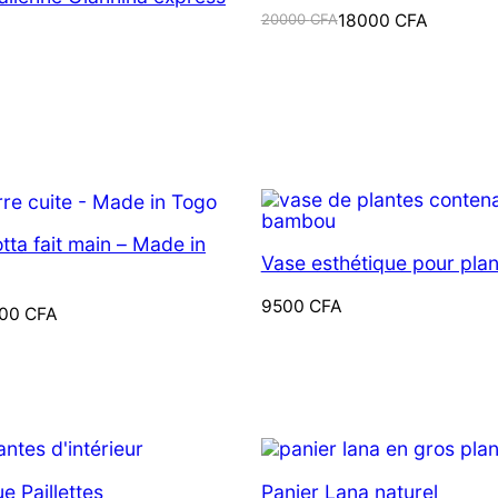
Le
Le
20000
CFA
18000
CFA
prix
prix
initial
actuel
était :
est :
20000 CFA.
18000 CFA.
ODUIT
N
ROMOTION
tta fait main – Made in
Vase esthétique pour pla
9500
CFA
000
CFA
ODUIT
N
ROMOTION
e Paillettes
Panier Lana naturel