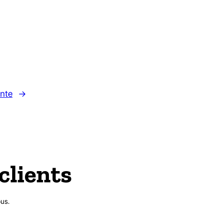
nte
→
clients
us.