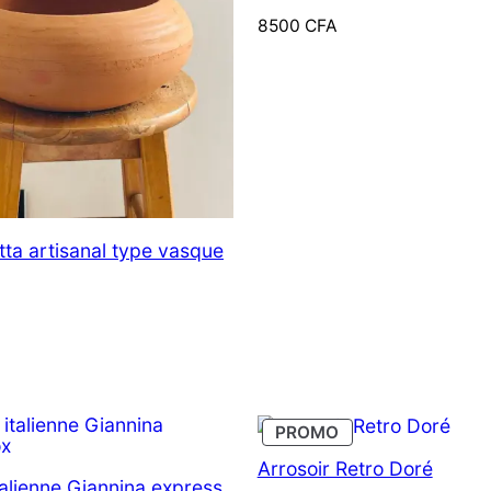
ancien
8500
CFA
tta artisanal type vasque
PRODUIT
PROMO
EN
PROMOTION
Arrosoir Retro Doré
talienne Giannina express