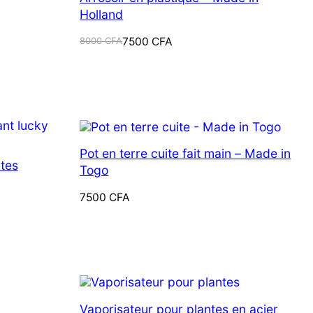
Holland
Le
Le
8000
CFA
7500
CFA
prix
prix
initial
actuel
était :
est :
8000 CFA.
7500 CFA.
Pot en terre cuite fait main – Made in
ntes
Togo
7500
CFA
Vaporisateur pour plantes en acier