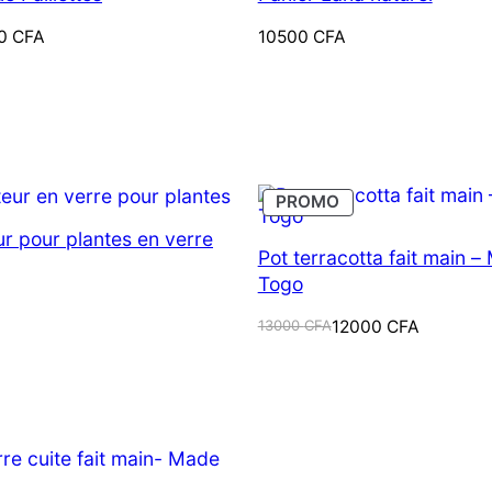
00
CFA
10500
CFA
PRODUIT
PROMO
EN
PROMOTION
r pour plantes en verre
Pot terracotta fait main –
Togo
Le
Le
13000
CFA
12000
CFA
prix
prix
initial
actuel
était :
est :
13000 CFA.
12000 CFA.