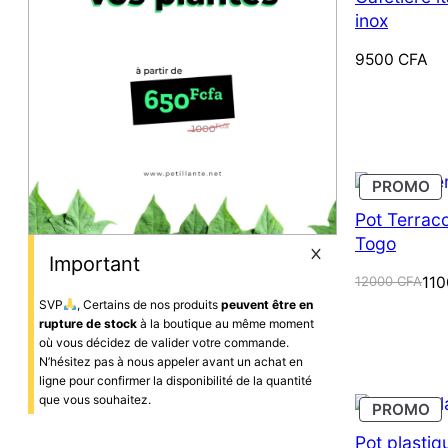
inox
9500
CFA
PR
PROMO
E
P
Pot Terraco
Togo
Important
Le
Le
12000
CFA
11
prix
prix
SVP
, Certains de nos produits
peuvent être en
initial
actuel
rupture de stock
à la boutique au même moment
était :
est :
où vous décidez de valider votre commande.
12000 CFA.
11000 CFA.
N’hésitez pas à nous appeler avant un achat en
ligne pour confirmer la disponibilité de la quantité
que vous souhaitez.
PR
PROMO
E
P
Pot plastiqu