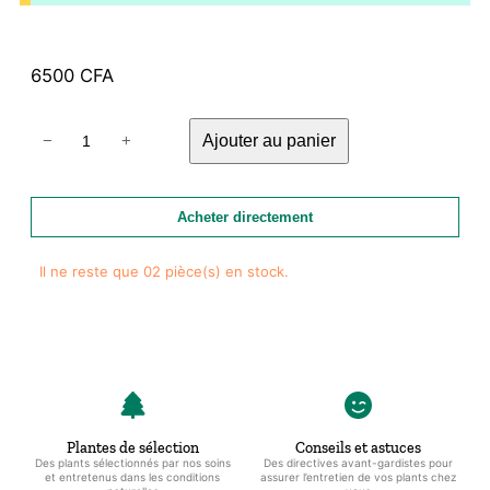
6500
CFA
quantité
Ajouter au panier
−
+
de
Pot
en
Acheter directement
terre
cuite
Il ne reste que 02 pièce(s) en stock.
fait
main-
Made
in
Togo
Plantes de sélection
Conseils et astuces
Des plants sélectionnés par nos soins
Des directives avant-gardistes pour
et entretenus dans les conditions
assurer l’entretien de vos plants chez