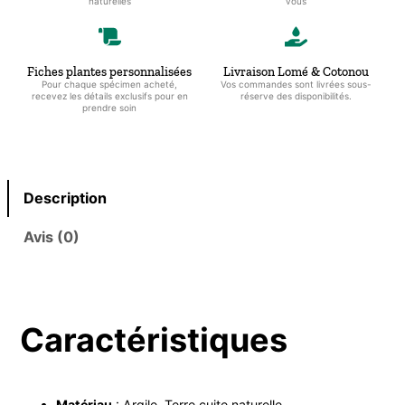
naturelles
vous
Fiches plantes personnalisées
Livraison Lomé & Cotonou
Pour chaque spécimen acheté,
Vos commandes sont livrées sous-
recevez les détails exclusifs pour en
réserve des disponibilités.
prendre soin
Description
Avis (0)
Caractéristiques
Matériau
: Argile, Terre cuite naturelle