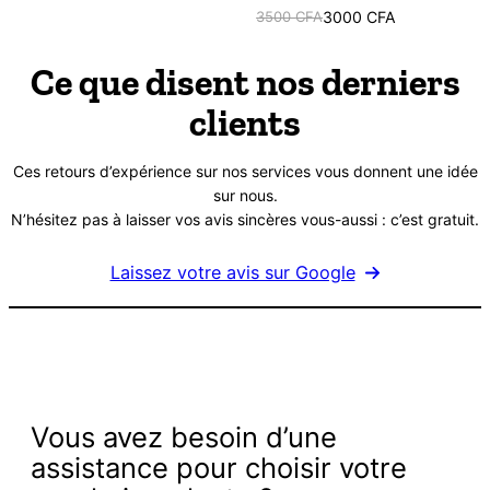
Le
Le
3500
CFA
3000
CFA
prix
prix
initial
actuel
Ce que disent nos derniers
était :
est :
clients
3500 CFA.
3000 CFA.
Ces retours d’expérience sur nos services vous donnent une idée
sur nous.
N’hésitez pas à laisser vos avis sincères vous-aussi : c’est gratuit.
Laissez votre avis sur Google
Vous avez besoin d’une
assistance pour choisir votre