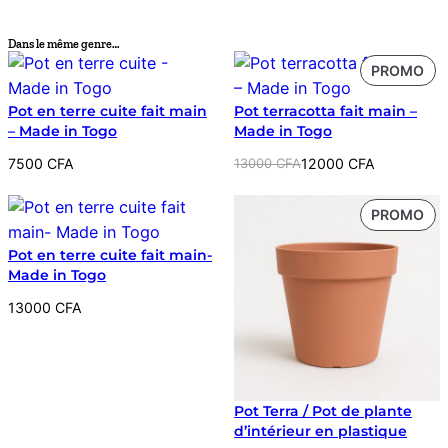
Dans le même genre…
PR
PROMO
EN
Pot en terre cuite fait main
Pot terracotta fait main –
PR
– Made in Togo
Made in Togo
Le
Le
7500
CFA
13000
CFA
12000
CFA
prix
prix
initial
actuel
PR
PROMO
était :
est :
EN
13000 CFA.
12000 CFA.
Pot en terre cuite fait main-
PR
Made in Togo
13000
CFA
Pot Terra / Pot de plante
d’intérieur en plastique