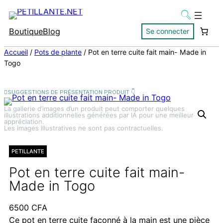
Boutique
Blog
Se connecter
Accueil
/
Pots de plante
/ Pot en terre cuite fait main- Made in
Togo
La gallerie d’images d’un produit peut comporter quelques
illustrations additionnelles générées par IA pour une meilleure
appréciation.
Les images illustratives ne sont pas contractuelles.
PETILLANTE
Pot en terre cuite fait main-
Made in Togo
6500
CFA
Ce pot en terre cuite façonné à la main est une pièce