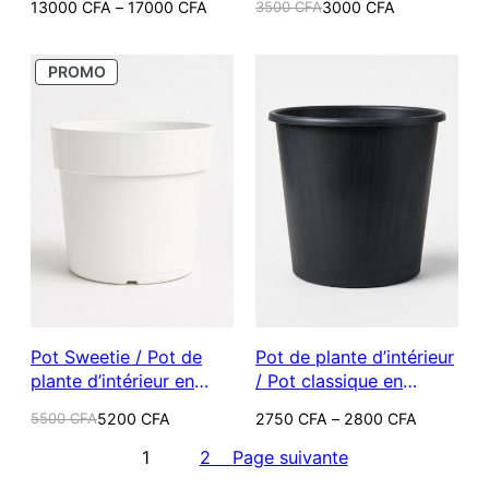
Plage
Le
Le
13000
CFA
–
17000
CFA
3500
CFA
3000
CFA
moyenne et grande)
de
prix
prix
prix :
initial
actuel
13000 CFA
était :
est :
PRODUIT
à
3500 CFA.
3000 CFA.
PROMO
EN
17000 CFA
PROMOTION
Pot Sweetie / Pot de
Pot de plante d’intérieur
plante d’intérieur en
/ Pot classique en
plastique couleur
plastique couleur noire
Le
Le
Plage
5500
CFA
5200
CFA
2750
CFA
–
2800
CFA
Blanche
prix
prix
de
initial
actuel
prix :
1
2
Page suivante
était :
est :
2750 CFA
5500 CFA.
5200 CFA.
à