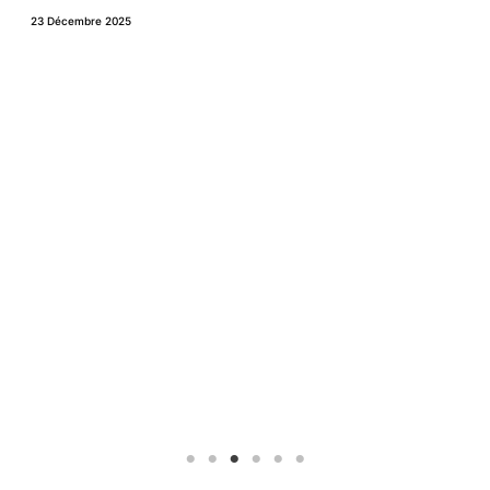
de
23 Décembre 2025
23 N