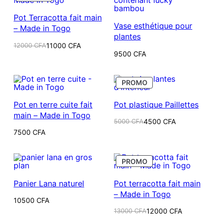
EN
PROMOTION
Pot Terracotta fait main
Vase esthétique pour
– Made in Togo
plantes
Le
Le
12000
CFA
11000
CFA
prix
prix
9500
CFA
initial
actuel
était :
est :
12000 CFA.
11000 CFA.
PRODUIT
PROMO
EN
PROMOTION
Pot en terre cuite fait
Pot plastique Paillettes
main – Made in Togo
Le
Le
5000
CFA
4500
CFA
prix
prix
7500
CFA
initial
actuel
était :
est :
5000 CFA.
4500 CFA.
PRODUIT
PROMO
EN
PROMOTION
Panier Lana naturel
Pot terracotta fait main
– Made in Togo
10500
CFA
Le
Le
13000
CFA
12000
CFA
prix
prix