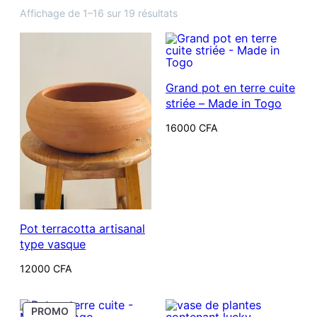
Trié
Affichage de 1–16 sur 19 résultats
du
plus
récent
au
Grand pot en terre cuite
plus
striée – Made in Togo
ancien
16000
CFA
Pot terracotta artisanal
type vasque
12000
CFA
PRODUIT
PROMO