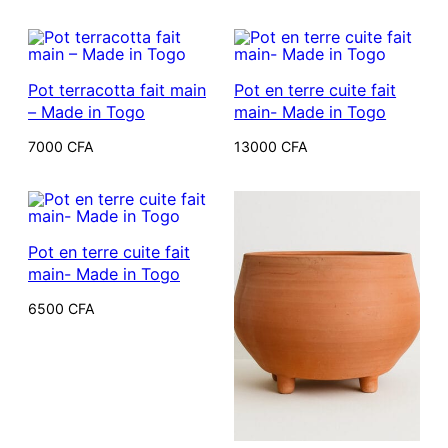
initial
actuel
était :
est :
13000 CFA.
12000 CFA.
Pot terracotta fait main
Pot en terre cuite fait
– Made in Togo
main- Made in Togo
7000
CFA
13000
CFA
Pot en terre cuite fait
main- Made in Togo
6500
CFA