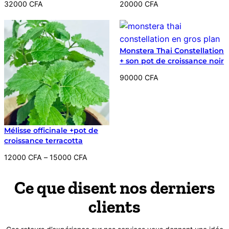
32000
CFA
20000
CFA
Monstera Thai Constellation
+ son pot de croissance noir
90000
CFA
Mélisse officinale +pot de
croissance terracotta
Plage
12000
CFA
–
15000
CFA
de
prix :
Ce que disent nos derniers
12000 CFA
clients
à
15000 CFA