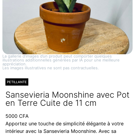
La gallerie d’images d’un produit peut comporter quelques
illustrations additionnelles générées par IA pour une meilleure
appréciation.
Les images illustratives ne sont pas contractuelles.
PETILLANTE
Sansevieria Moonshine avec Pot
en Terre Cuite de 11 cm
5000
CFA
Apportez une touche de simplicité élégante à votre
intérieur avec la Sansevieria Moonshine. Avec sa