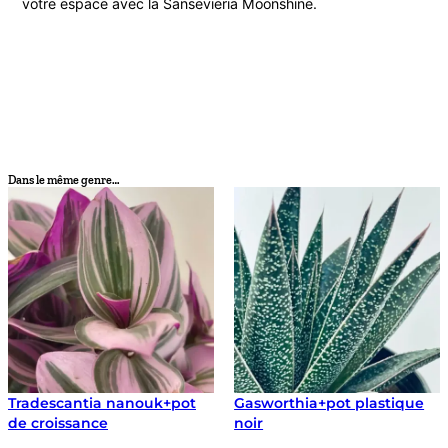
votre espace avec la Sansevieria Moonshine.
Dans le même genre…
Tradescantia nanouk+pot
Gasworthia+pot plastique
de croissance
noir