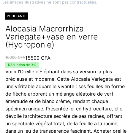
Les images illustratives ne sont pas contractuelles.
PETILLANTE
Alocasia Macrorrhiza
Variegata+vase en verre
(Hydroponie)
Le
Le
16000
CFA
15500
CFA
prix
prix
Réduction de 3%
Voici l’Oreille d’Éléphant dans sa version la plus
initial
actuel
précieuse et moderne. Cette Alocasia Variegata est
était :
est :
une véritable aquarelle vivante : ses feuilles en forme
16000 CFA.
15500 CFA.
de flèche arborent un mélange aléatoire de vert
émeraude et de blanc crème, rendant chaque
spécimen unique. Présentée ici en hydroculture, elle
dévoile l’architecture secrète de ses racines, offrant
un spectacle végétal total, de la feuille à la racine,
dans un jeu de transparence fascinant. Acheter oreille