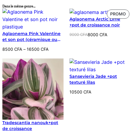
Dans le même genre…
PR
PROMO
Aglaonema Arctic Lime
EN
+pot de croissance noir
PR
Aglaonema Pink Valentine
Le
Le
9000
CFA
8000
CFA
et son pot (céramique ou
prix
prix
noir plastique)
initial
actuel
Plage
8500
CFA
–
16500
CFA
était :
est :
de
9000 CFA.
8000 CFA.
prix :
8500 CFA
à
Sansevieria Jade +pot
16500 CFA
texturé lilas
10500
CFA
Tradescantia nanouk+pot
de croissance