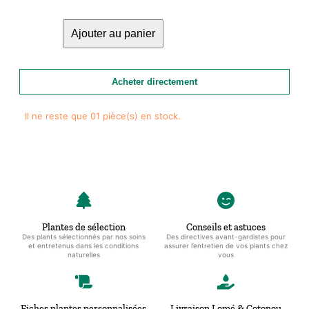
prix
prix
quantité
initial
actuel
Ajouter au panier
de
était :
est :
Alocasia
16000 CFA.
15500 CFA.
Macrorrhiza
Acheter directement
Variegata+vase
en
Il ne reste que 01 pièce(s) en stock.
verre
(Hydroponie)
Plantes de sélection
Conseils et astuces
Des plants sélectionnés par nos soins
Des directives avant-gardistes pour
et entretenus dans les conditions
assurer l’entretien de vos plants chez
naturelles
vous
Fiches plantes personnalisées
Livraison Lomé & Cotonou