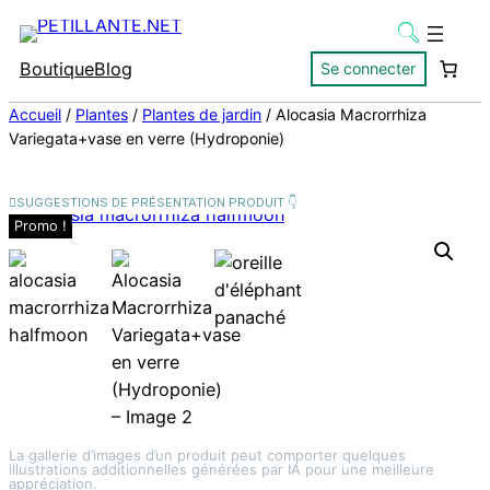
Boutique
Blog
Se connecter
Accueil
/
Plantes
/
Plantes de jardin
/ Alocasia Macrorrhiza
Variegata+vase en verre (Hydroponie)
Promo !
La gallerie d’images d’un produit peut comporter quelques
illustrations additionnelles générées par IA pour une meilleure
appréciation.