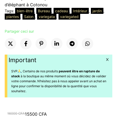
d’éléphant à Cotonou
Tags:
bien-être
, 
Bureau
, 
cadeau
, 
Intérieur
, 
jardin
, 
plantes
, 
Salon
, 
variegata
, 
variegated
Partager ceci sur
Important
SVP
, Certains de nos produits
peuvent être en rupture de
stock
à la boutique au même moment où vous décidez de valider
votre commande. N’hésitez pas à nous appeler avant un achat en
ligne pour confirmer la disponibilité de la quantité que vous
souhaitez.
Le
Le
16000
CFA
15500
CFA