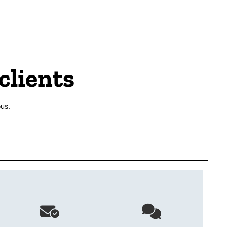
clients
us.