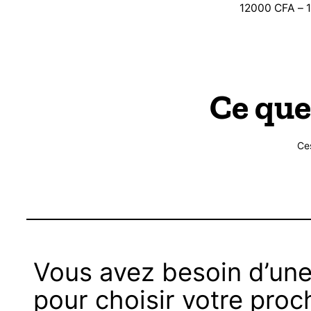
Plage
12000
CFA
–
de
prix :
12000 CFA
à
15000 CFA
Ce que
Ce
Vous avez besoin d’une
pour choisir votre proc