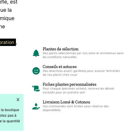
fle, est
et
ue la
son
amique
Pot
che
en
Céramique
ration
, 
Texturé
Plantes de sélection
Gris
Des plants sélectionnés par nos soins et entretenus dans
les conditions naturelles
Conseils et astuces
Des directives avant-gardistes pour assurer l’entretien
de vos plants chez vous
Fiches plantes personnalisées
Pour chaque spécimen acheté, recevez les détails
exclusifs pour en prendre soin
Livraison Lomé & Cotonou
Vos commandes sont livrées sous-réserve des
 la boutique
disponibilités.
itez pas à
e la quantité