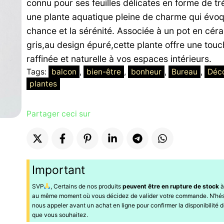
connu pour ses feuilles délicates en forme de trè
était :
est :
une plante aquatique pleine de charme qui évoq
5000 CFA.
4500 CFA.
chance et la sérénité. Associée à un pot en cér
gris,au design épuré,cette plante offre une tou
raffinée et naturelle à vos espaces intérieurs.
Tags:
balcon
, 
bien-être
, 
bonheur
, 
Bureau
, 
Déco
plantes
Partager ceci sur
Important
SVP
, Certains de nos produits
peuvent être en rupture de stock
à
au même moment où vous décidez de valider votre commande. N’hés
nous appeler avant un achat en ligne pour confirmer la disponibilité d
que vous souhaitez.