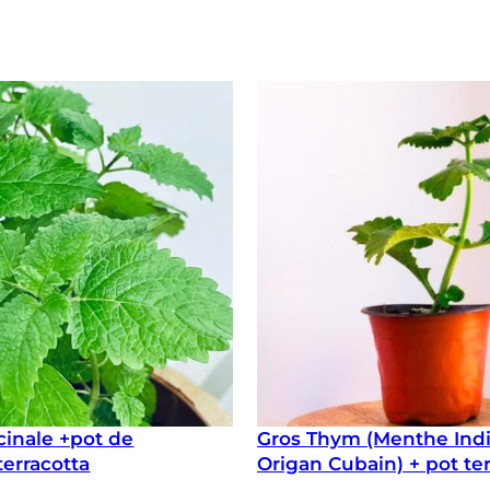
icinale +pot de
Gros Thym (Menthe Ind
terracotta
Origan Cubain) + pot te
flexible