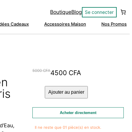
Boutique
Blog
Se connecter
Idées Cadeaux
Accessoires Maison
Nos Promos
5000
CFA
Le
Le
4500
CFA
en
prix
prix
quantité
is
initial
actuel
Ajouter au panier
de
était :
est :
Trèfle
d’Eau
5000 CFA.
4500 CFA.
Acheter directement
(Porte-
d’Eau,
Bonheur)
Il ne reste que 01 pièce(s) en stock.