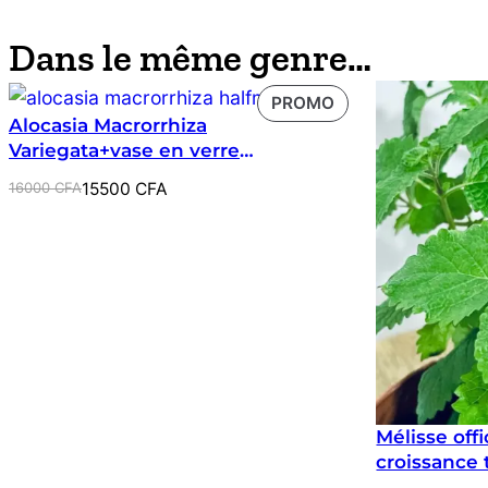
Dans le même genre…
PRODUIT
PROMO
Alocasia Macrorrhiza
EN
Variegata+vase en verre
PROMOTION
(Hydroponie)
Le
Le
16000
CFA
15500
CFA
prix
prix
initial
actuel
était :
est :
16000 CFA.
15500 CFA.
Mélisse off
croissance 