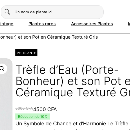
vintage
Plantes rares
Accessoires Plantes
Bonheur) et son Pot en Céramique Texturé Gris
PETILLANTE
Trèfle d’Eau (Porte-
Bonheur) et son Pot 
Céramique Texturé Gr
Le
Le
5000
CFA
4500
CFA
prix
prix
Réduction de 10%
Un Symbole de Chance et d’Harmonie Le Trèfle 
initial
actuel