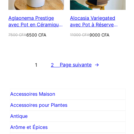
Aglaonema Prestige
Alocasia Variegated
avec Pot en Céramique
avec Pot à Réserve
Blanc
d’Eau Vintage de 25 cm
Le
Le
Le
Le
7500
CFA
6500
CFA
11000
CFA
9000
CFA
prix
prix
prix
prix
initial
actuel
initial
actuel
était :
est :
était :
est :
7500 CFA.
6500 CFA.
11000 CFA.
9000 CFA.
Page suivante
→
1
2
Accessoires Maison
Accessoires pour Plantes
Antique
Arôme et Épices