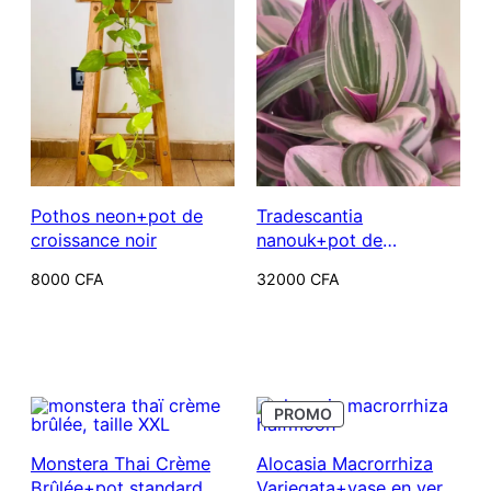
récent
au
plus
ancien
Pothos neon+pot de
Tradescantia
croissance noir
nanouk+pot de
croissance
8000
CFA
32000
CFA
PRODUIT
PROMO
EN
PROMOTION
Monstera Thai Crème
Alocasia Macrorrhiza
Brûlée+pot standard
Variegata+vase en verre