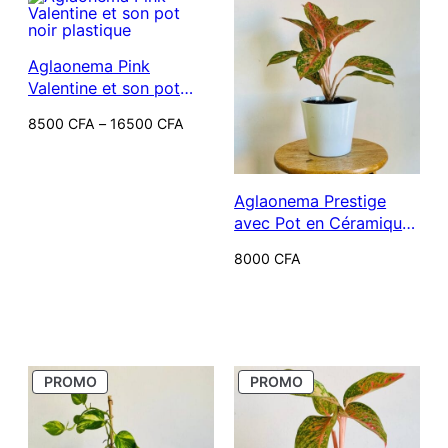
Aglaonema Pink
Valentine et son pot
(céramique ou noir
Plage
8500
CFA
–
16500
CFA
plastique)
de
prix :
8500 CFA
à
16500 CFA
Aglaonema Prestige
avec Pot en Céramique
Blanc
8000
CFA
PRODUIT
PRODUIT
PROMO
PROMO
EN
EN
PROMOTION
PROMOTION