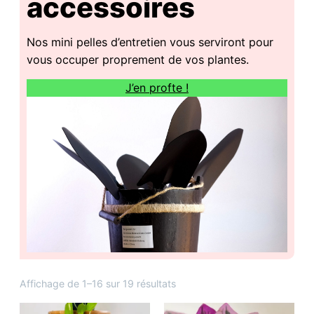
accessoires
Nos mini pelles d’entretien vous serviront pour
vous occuper proprement de vos plantes.
J’en profte !
Trié
Affichage de 1–16 sur 19 résultats
du
plus