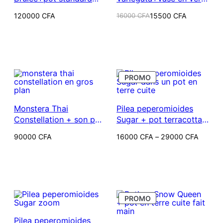
noir
(Hydroponie)
Le
Le
120000
CFA
16000
CFA
15500
CFA
prix
prix
initial
actuel
était :
est :
16000 CFA.
15500 CFA.
PRODUIT
PROMO
EN
PROMOTION
Monstera Thai
Pilea peperomioides
Constellation + son pot
Sugar + pot terracotta
de croissance noir
fait main
Plage
90000
CFA
16000
CFA
–
29000
CFA
de
prix :
16000 CFA
à
29000 CFA
PRODUIT
PROMO
EN
PROMOTION
Pilea peperomioides