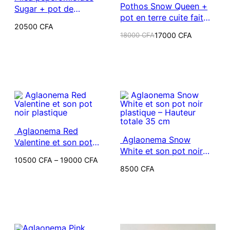
Pothos Snow Queen +
Sugar + pot de
pot en terre cuite fait
croissance
20500
CFA
main
Le
Le
18000
CFA
17000
CFA
prix
prix
initial
actuel
était :
est :
18000 CFA.
17000 CFA.
Aglaonema Red
Aglaonema Snow
Valentine et son pot
White et son pot noir
noir plastique
Plage
10500
CFA
–
19000
CFA
plastique – Hauteur
de
8500
CFA
totale 35 cm
prix :
10500 CFA
à
19000 CFA