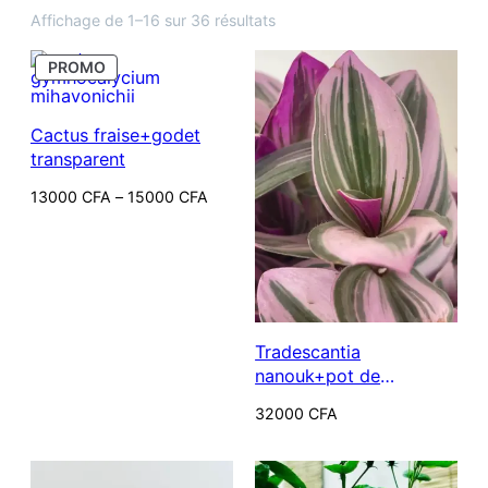
Trié
Affichage de 1–16 sur 36 résultats
du
PRODUIT
plus
PROMO
EN
récent
PROMOTION
au
Cactus fraise+godet
plus
transparent
ancien
Plage
13000
CFA
–
15000
CFA
de
prix :
13000 CFA
à
15000 CFA
Tradescantia
nanouk+pot de
croissance
32000
CFA