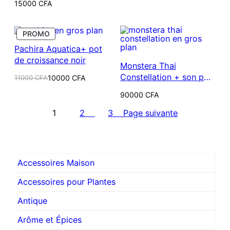
15000
CFA
PRODUIT
PROMO
EN
Pachira Aquatica+ pot
PROMOTION
de croissance noir
Monstera Thai
Constellation + son pot
Le
Le
11000
CFA
10000
CFA
prix
prix
de croissance noir
initial
actuel
90000
CFA
était :
est :
11000 CFA.
10000 CFA.
1
2
3
Page suivante
Accessoires Maison
Accessoires pour Plantes
Antique
Arôme et Épices