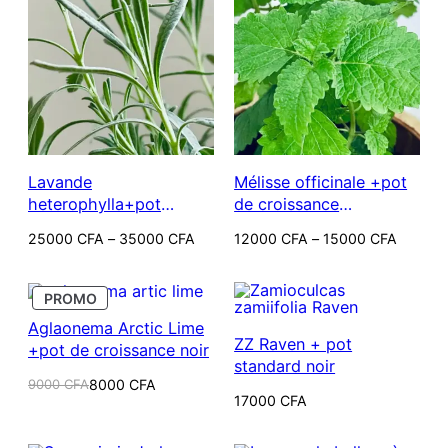
Lavande
Mélisse officinale +pot
heterophylla+pot
de croissance
plastique terracotta
terracotta
Plage
Plage
25000
CFA
–
35000
CFA
12000
CFA
–
15000
CFA
de
de
prix :
prix :
25000 CFA
12000 CFA
PRODUIT
à
à
PROMO
EN
35000 CFA
15000 CFA
Aglaonema Arctic Lime
PROMOTION
ZZ Raven + pot
+pot de croissance noir
standard noir
Le
Le
9000
CFA
8000
CFA
prix
prix
17000
CFA
initial
actuel
était :
est :
9000 CFA.
8000 CFA.