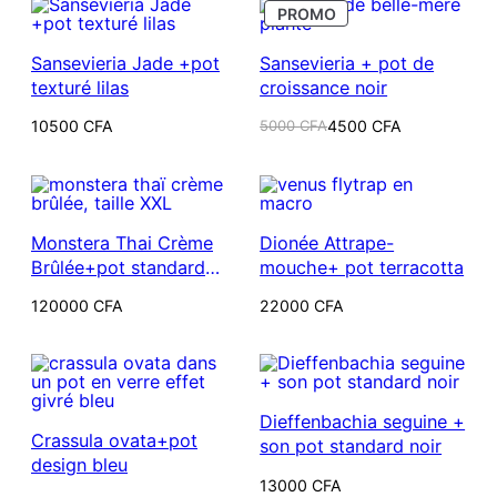
PRODUIT
PROMO
EN
PROMOTION
Sansevieria Jade +pot
Sansevieria + pot de
texturé lilas
croissance noir
Le
Le
10500
CFA
5000
CFA
4500
CFA
prix
prix
initial
actuel
était :
est :
5000 CFA.
4500 CFA.
Monstera Thai Crème
Dionée Attrape-
Brûlée+pot standard
mouche+ pot terracotta
noir
120000
CFA
22000
CFA
Dieffenbachia seguine +
Crassula ovata+pot
son pot standard noir
design bleu
13000
CFA