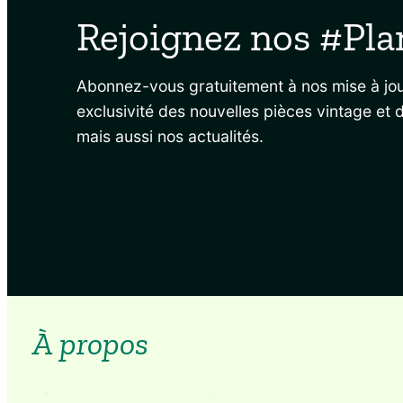
Rejoignez nos #Pla
Abonnez-vous gratuitement à nos mise à jou
exclusivité des nouvelles pièces vintage et 
mais aussi nos actualités.
À propos
La Boutique PÉTILLANTE
est la #1 de Vente de Plantes et Vintage à Lomé.
Achetez vos plantes naturelles en pots et agrémenter vos espaces, appartements, maisons, bureaux, restaurants, boutiques avec nos sélections saines et sans traitement chimiques.
Notre boutique basée à Lomé vous propose une sélection soignée de jeunes plants et mêmes des plantes gigantesques qui apporteront plus d’énergie positive à votre quotidien. Admirer vos plantes grandir est toujours plus agréable que vous regarder dans le miroir. Vous trouverez également dans notre boutique des objets vintage comme des vases anciens, des pots ethniques, de la vaisselle retro que nous dénichons à travers nos explorations et nos voyages. Ces pièces uniques et rares ajouteront aussi une touche plus raffinée à votre décor et peut-être vous rendront-ils nostalgique de la belle épôque..
Commander une plante en ligne — Acheter une plante en ligne — Achat de plantes en ligne — Acheter une plante à Lomé — Acheter une plante à Cotonou — Acheter un cactus à Lomé — Acheter cactus à Cotonou — Acheter Langue de Belle-Mère — Sansevieria à Lomé — Sansevieria à Cotonou
Pétillement vôtre