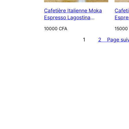
ser
secret, c’était la lumière?
Cafetière Italienne Moka
Cafet
Espresso Lagostina
Espre
20 Novembre 2025
Vesuvia (vintage)
Lavaz
10000
CFA
1500
1
2
Page sui