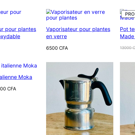
PR
ur pour plantes
Vaporisateur pour plantes
Pot te
oxydable
en verre
Made 
Le
Le
6500
CFA
13000
prix
prix
initial
actuel
était :
est :
ODUIT
13000
12000 
N
ROMOTION
talienne Moka
500
CFA
érieur ou pas:
n de ses plantes
Plantes d’intérieur : Et si le