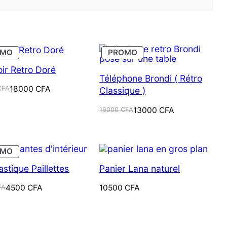
PRODUIT
PRODUIT
OMO
PROMO
EN
EN
PROMOTION
PROMOTION
oir Retro Doré
Téléphone Brondi ( Rétro
CFA
18000
CFA
Classique )
Le
Le
16000
CFA
13000
CFA
prix
prix
 CFA.
 CFA.
initial
actuel
était :
est :
16000 CFA.
13000 CFA.
PRODUIT
OMO
EN
PROMOTION
astique Paillettes
Panier Lana naturel
FA
4500
CFA
10500
CFA
CFA.
CFA.