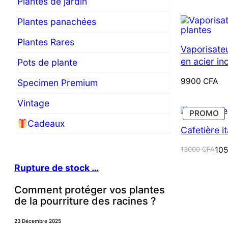
Plantes de jardin
initial
actuel
était :
est :
Plantes panachées
8000 CFA.
7500 CFA.
Plantes Rares
Vaporisate
en acier in
Pots de plante
9900
CFA
Specimen Premium
Vintage
PR
PROMO
E
Cadeaux
P
Cafetière i
Le
Le
13000
CFA
10
prix
prix
initial
actuel
Rupture de stock …
était :
est :
13000 CFA.
10500 CFA.
Comment protéger vos plantes
de la pourriture des racines ?
Jungle d’int
Prendre soi
23 Décembre 2025
r