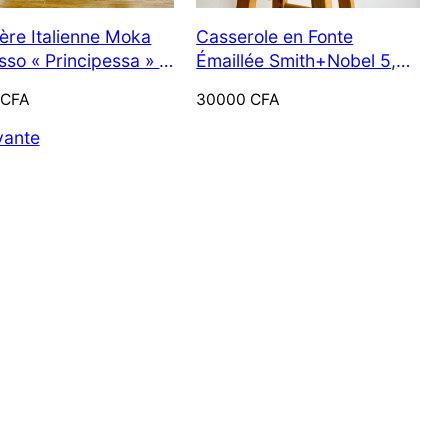
asiatica : quelles différences ?
ière Italienne Moka
Casserole en Fonte
sso « Principessa » –
Émaillée Smith+Nobel 5,9
12 Septembre 2025
za (Vintage)
L – Jaune Soleil
0
CFA
30000
CFA
vante
L’hyper-t
l’Afrique
22 Mars 2026