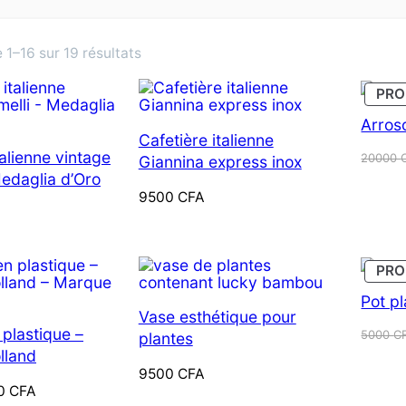
Trié
 1–16 sur 19 résultats
du
PR
plus
récent
Arros
Cafetière italienne
au
talienne vintage
Le
Le
20000
Giannina express inox
plus
prix
prix
Medaglia d’Oro
ancien
initial
actuel
9500
CFA
était :
est :
20000
18000
ODUIT
PR
N
ROMOTION
Pot pl
Vase esthétique pour
 plastique –
Le
Le
5000
C
plantes
prix
prix
lland
initial
actuel
9500
CFA
était :
est :
0
CFA
5000 
4500 