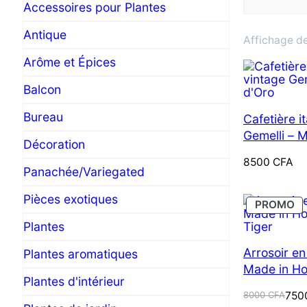
Accessoires pour Plantes
Antique
Affichage de
Arôme et Épices
Balcon
Bureau
Cafetière i
Gemelli – 
Décoration
8500
CFA
Panachée/Variegated
Pièces exotiques
PR
PROMO
E
Plantes
P
Arrosoir en
Plantes aromatiques
Made in Ho
Plantes d'intérieur
Le
Le
8000
CFA
750
prix
prix