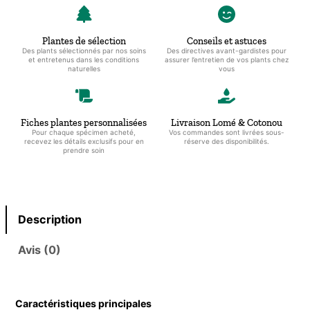
Plantes de sélection
Conseils et astuces
Des plants sélectionnés par nos soins
Des directives avant-gardistes pour
et entretenus dans les conditions
assurer l’entretien de vos plants chez
naturelles
vous
Fiches plantes personnalisées
Livraison Lomé & Cotonou
Pour chaque spécimen acheté,
Vos commandes sont livrées sous-
recevez les détails exclusifs pour en
réserve des disponibilités.
prendre soin
Description
Avis (0)
Caractéristiques principales