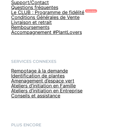
Support/Contact
Questions fréquentes
Le CLUB : Programme de fidélité
Conditions Générales de Vente
Livraison et retrait
Remboursements
Accompagnement #PlantLovers
SERVICES CONNEXES
Rempotage à la demande
Identification de plantes
Amenagement d’espace vert
Ateliers d’initiation en Famille
Ateliers d’initiation en Entreprise
Conseils et assistance
PLUS ENCORE