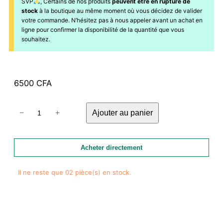
SVP
, Certains de nos produits
peuvent être en rupture de
stock
à la boutique au même moment où vous décidez de valider
votre commande. N’hésitez pas à nous appeler avant un achat en
ligne pour confirmer la disponibilité de la quantité que vous
souhaitez.
6500
CFA
quantité
Ajouter au panier
−
+
de
Vaporisateur
pour
Acheter directement
plantes
en
Il ne reste que 02 pièce(s) en stock.
verre