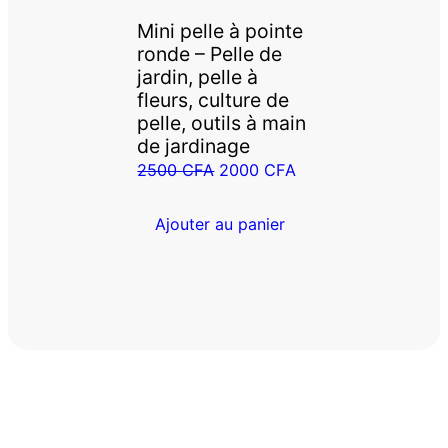
Mini pelle à pointe
ronde – Pelle de
jardin, pelle à
fleurs, culture de
pelle, outils à main
de jardinage
Le
Le
2500
CFA
2000
CFA
prix
prix
initial
actuel
Ajouter au panier
était :
est :
2500 CFA.
2000 CFA.