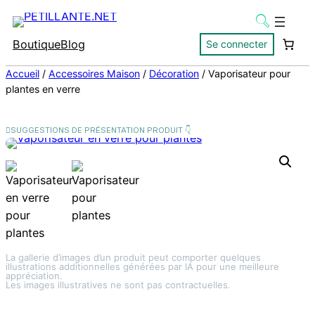
Boutique
Blog
Se connecter
Accueil
/
Accessoires Maison
/
Décoration
/ Vaporisateur pour
plantes en verre
La gallerie d’images d’un produit peut comporter quelques
illustrations additionnelles générées par IA pour une meilleure
appréciation.
Les images illustratives ne sont pas contractuelles.