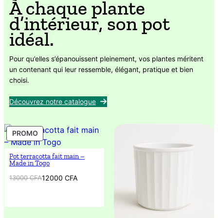
À chaque plante
d’intérieur, son pot
idéal.
Pour qu’elles s’épanouissent pleinement, vos plantes méritent
un contenant qui leur ressemble, élégant, pratique et bien
choisi.
Découvrez notre catalogue
PRODUIT
PROMO
EN
PROMOTION
Pot terracotta fait main –
Made in Togo
Le
Le
13000
CFA
12000
CFA
prix
prix
initial
actuel
était :
est :