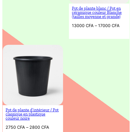
13000 CFA.
12000 CFA.
Pot de plante blanc / Pot en
céramique couleur Blanche
(tailles moyenne et grande)
Plage
13000
CFA
–
17000
CFA
de
prix :
13000 CFA
à
17000 CFA
Pot de plante d’intérieur / Pot
classique en plastique
couleur noire
Plage
2750
CFA
–
2800
CFA