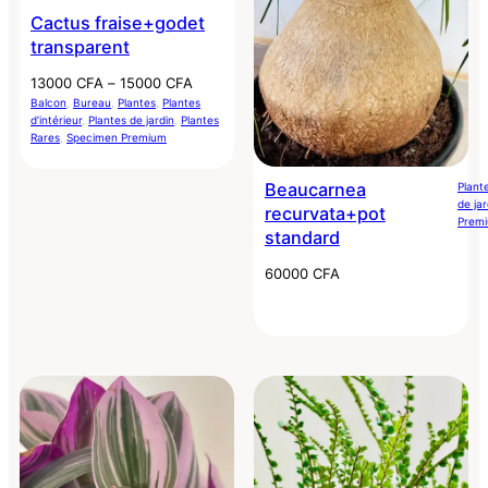
Cactus fraise+godet
transparent
Plage
13000
CFA
–
15000
CFA
de
Balcon
, 
Bureau
, 
Plantes
, 
Plantes
d’intérieur
, 
Plantes de jardin
, 
Plantes
prix :
Rares
, 
Specimen Premium
13000 CFA
à
Beaucarnea
Plant
15000 CFA
de jar
recurvata+pot
Prem
standard
60000
CFA