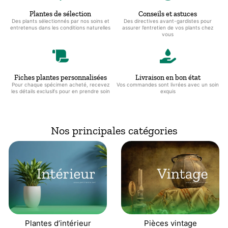
Plantes de sélection
Conseils et astuces
Des plants sélectionnés par nos soins et
Des directives avant-gardistes pour
entretenus dans les conditions naturelles
assurer l’entretien de vos plants chez
vous
Fiches plantes personnalisées
Livraison en bon état
Pour chaque spécimen acheté, recevez
Vos commandes sont livrées avec un soin
les détails exclusifs pour en prendre soin
exquis
Nos principales catégories
Plantes d’intérieur
Pièces vintage