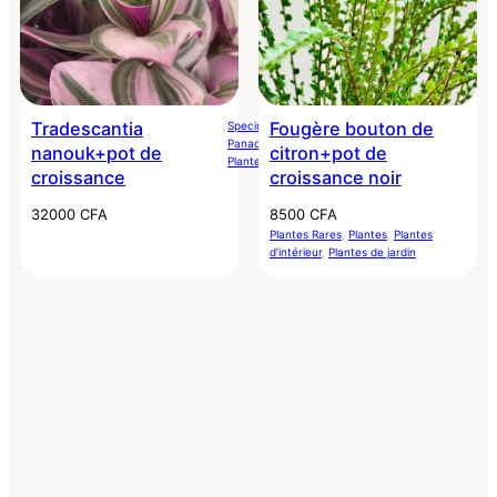
Tradescantia
Fougère bouton de
Specimen Premium
, 
Balcon
, 
Bureau
, 
Panachée/Variegated
, 
Plantes
, 
nanouk+pot de
citron+pot de
Plantes Rares
croissance
croissance noir
32000
CFA
8500
CFA
Plantes Rares
, 
Plantes
, 
Plantes
d’intérieur
, 
Plantes de jardin